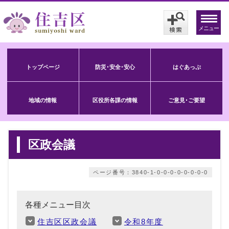
メニュー
トップページ
防災･安全･安心
はぐあっぷ
地域の情報
区役所各課の情報
ご意見･ご要望
区政会議
ページ番号：3840-1-0-0-0-0-0-0-0-0
各種メニュー目次
住吉区区政会議
令和8年度