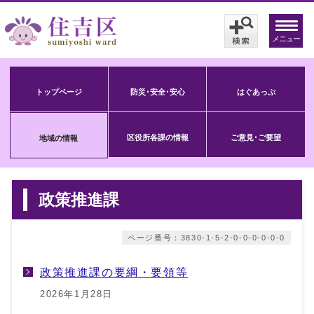
メニュー
トップページ
防災･安全･安心
はぐあっぷ
区役所各課の情報
ご意見･ご要望
地域の情報
政策推進課
ページ番号：3830-1-5-2-0-0-0-0-0-0
政策推進課の要綱・要領等
2026年1月28日