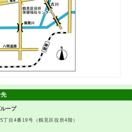
せ先
グループ
堤5丁目4番19号（鶴見区役所4階）