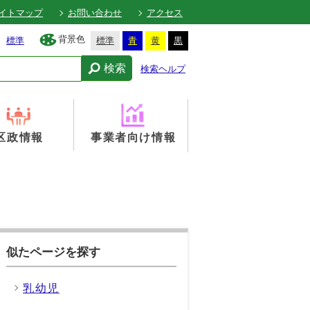
イトマップ
お問い合わせ
アクセス
背景色
標準
標準
青
黄
黒
検索
検索ヘルプ
区政情報
事業者向け情報
似たページを探す
乳幼児