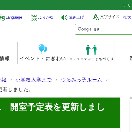
サ
文字サイズ
Language
ふりがな
読み上げ
拡大
情報
イベント・にぎわい
コミュニティ・まちづくり
情報
小学校入学まで
つるみっ子ルーム
更新しました。
ム 開室予定表を更新しまし