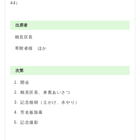
44）
出席者
鶴見区長
寄附者様 ほか
次第
開会
鶴見区長、来賓あいさつ
記念植樹（土かけ、水やり）
芳名板除幕
記念撮影