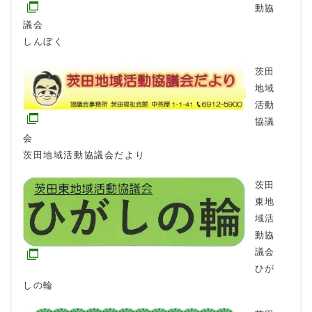
動協
議会
しんぼく
茨田
地域
活動
協議
会
茨田地域活動協議会だより
茨田
東地
域活
動協
議会
ひが
しの輪