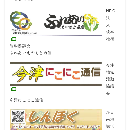
NPO
法
人
榎本
地域
活動協議会
ふれあいえのもと通信
今津
地域
活動
協議
会
今津にこにこ通信
茨田
南地
域活