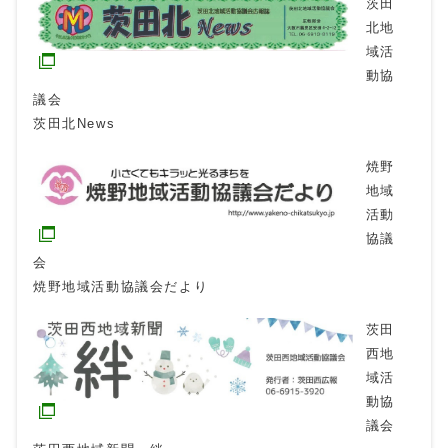
茨田
北地
域活
動協
議会
茨田北News
焼野
地域
活動
協議
会
焼野地域活動協議会だより
茨田
西地
域活
動協
議会