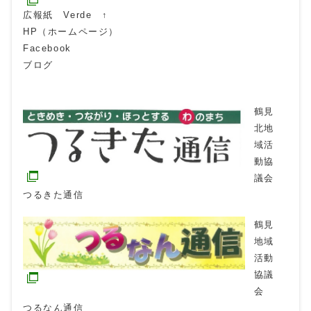
広報紙 Verde ↑
HP（ホームページ）
Facebook
ブログ
鶴見
北地
域活
動協
議会
つるきた通信
鶴見
地域
活動
協議
会
つるなん通信