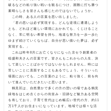
破るなどの粘り強い戦いを観るにつけ、困難に打ち勝つ
素晴らしさを皆さんも感じたのではないでしょうか。
この時、ある人の言葉を思い出しました。
「君の思いは必ず実現する。どんな逆境に遭遇しよう
とも、どれほど厳しい環境におかれても、くじけること
なく、常に明るい希望を持ち、地道な努力を一歩一歩た
ゆまず続けていくならば、自分が思い描いた夢は、必ず
実現する。」
これは昨年8月にお亡くなりになった京セラ創業者の
稲盛和夫さんの言葉です。皆さんもこれからの人生、決
して楽しいことばかりではないかもしれません。時には
苦しいことに直面することもあるでしょう。そういった
場面においても、この言葉のように、粘り強く、前を向
いて進んでいただきたいと思います。
鶴見区は、自然豊かで多くの方の憩いの場である鶴見
緑地をはじめ古くからの街並み・旧跡など魅力ある空間
を有しており、子育て世代はじめ幅広い世代の方、約11
万1千人がお住まいになっています。地域では様々な活