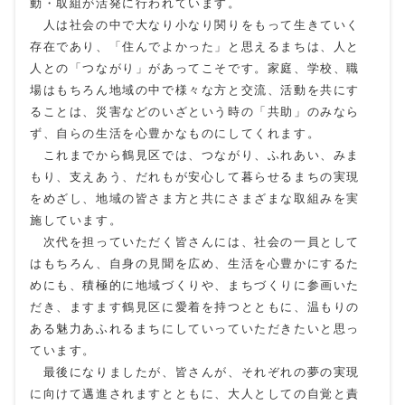
動・取組が活発に行われています。
人は社会の中で大なり小なり関りをもって生きていく
存在であり、「住んでよかった」と思えるまちは、人と
人との「つながり」があってこそです。家庭、学校、職
場はもちろん地域の中で様々な方と交流、活動を共にす
ることは、災害などのいざという時の「共助」のみなら
ず、自らの生活を心豊かなものにしてくれます。
これまでから鶴見区では、つながり、ふれあい、みま
もり、支えあう、だれもが安心して暮らせるまちの実現
をめざし、地域の皆さま方と共にさまざまな取組みを実
施しています。
次代を担っていただく皆さんには、社会の一員として
はもちろん、自身の見聞を広め、生活を心豊かにするた
めにも、積極的に地域づくりや、まちづくりに参画いた
だき、ますます鶴見区に愛着を持つとともに、温もりの
ある魅力あふれるまちにしていっていただきたいと思っ
ています。
最後になりましたが、皆さんが、それぞれの夢の実現
に向けて邁進されますとともに、大人としての自覚と責