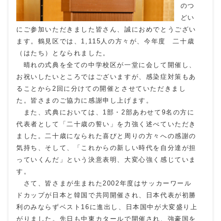
のつ
どい
にご参加いただきました皆さん、誠におめでとうござい
ます。鶴見区では、1,115人の方々が、今年度 二十歳
（はたち）となられました。
晴れの式典を全ての中学校区が一堂に会して開催し、
お祝いしたいところではございますが、感染症対策もあ
ることから2回に分けての開催とさせていただきまし
た。皆さまのご協力に感謝申し上げます。
また、式典においては、1部・2部あわせて9名の方に
代表者として「二十歳の誓い」を力強く述べていただき
ました。二十歳になられた喜びと周りの方々への感謝の
気持ち、そして、「これからの新しい時代を自分達が担
っていくんだ」という決意表明、大変心強く感じていま
す。
さて、皆さまが生まれた2002年度はサッカーワール
ドカップが日本と韓国で共同開催され、日本代表が初勝
利のみならずベスト16に進出し、日本国中が大変盛り上
がりました。先日も中東カタールで開催され、強豪国を