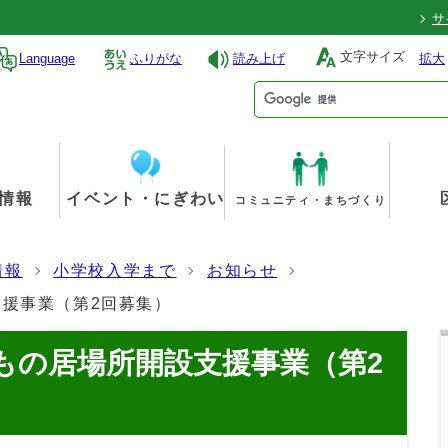
サ
文字サイズ
Language
ふりがな
読み上げ
拡大
情報
イベント・にぎわい
コミュニティ・まちづくり
情報
小学校入学まで
お知らせ
支援事業（第2回募集）
もの居場所開設支援事業（第2