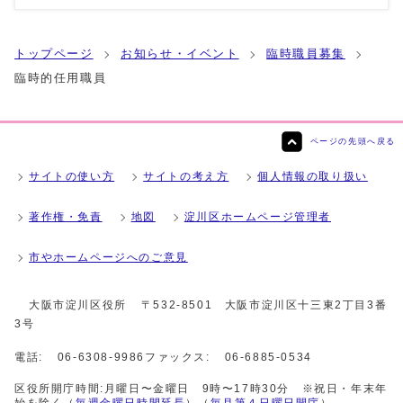
トップページ
お知らせ・イベント
臨時職員募集
臨時的任用職員
ページの先頭へ戻る
サイトの使い方
サイトの考え方
個人情報の取り扱い
著作権・免責
地図
淀川区ホームページ管理者
市やホームページへのご意見
大阪市淀川区役所
〒532-8501 大阪市淀川区十三東2丁目3番
3号
電話:
06-6308-9986
ファックス:
06-6885-0534
区役所開庁時間:月曜日〜金曜日 9時〜17時30分 ※祝日・年末年
始を除く（
毎週金曜日時間延長
）（
毎月第４日曜日開庁
）