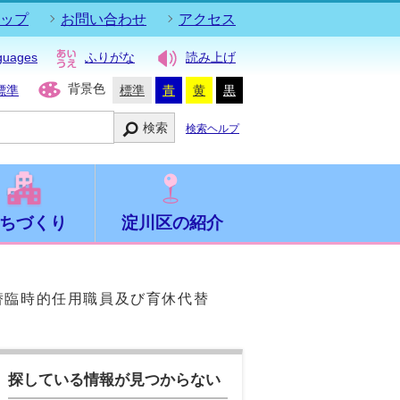
ップ
お問い合わせ
アクセス
guages
ふりがな
読み上げ
背景色
標準
標準
青
黄
黒
検索
検索ヘルプ
ちづくり
淀川区の紹介
替臨時的任用職員及び育休代替
探している情報が見つからない