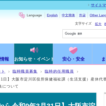
サイトマ
Language
English
中文簡体
한글
Other Lan
文字サイズ
拡大
情報
お知らせ・イベント
安心・安全
ま
ント
臨時職員募集
臨時的任用職員
月31日】大阪市淀川区役所保健福祉課（生活支援）産休代
集について