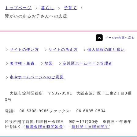
トップページ
暮らし
子育て
障がいのあるお子さんへの支援
ページの先頭へ戻る
サイトの使い方
サイトの考え方
個人情報の取り扱い
著作権・免責
地図
淀川区ホームページ管理者
市やホームページへのご意見
大阪市淀川区役所
〒532-8501 大阪市淀川区十三東2丁目3番
3号
電話:
06-6308-9986
ファックス:
06-6885-0534
区役所開庁時間:月曜日〜金曜日 9時〜17時30分 ※祝日・年末年
始を除く（
毎週金曜日時間延長
）（
毎月第４日曜日開庁
）