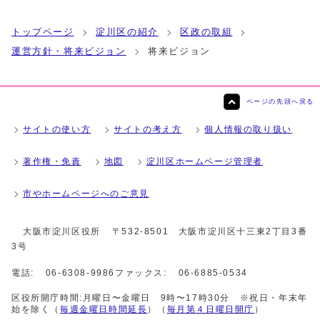
トップページ
淀川区の紹介
区政の取組
運営方針・将来ビジョン
将来ビジョン
ページの先頭へ戻る
サイトの使い方
サイトの考え方
個人情報の取り扱い
著作権・免責
地図
淀川区ホームページ管理者
市やホームページへのご意見
大阪市淀川区役所
〒532-8501 大阪市淀川区十三東2丁目3番
3号
電話:
06-6308-9986
ファックス:
06-6885-0534
区役所開庁時間:月曜日〜金曜日 9時〜17時30分 ※祝日・年末年
始を除く（
毎週金曜日時間延長
）（
毎月第４日曜日開庁
）