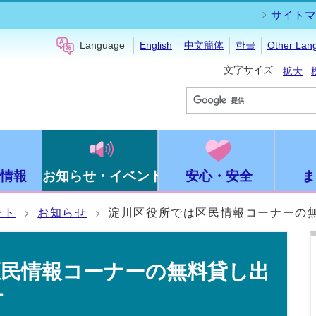
サイトマ
Language
English
中文簡体
한글
Other Lan
文字サイズ
拡大
情報
お知らせ・イベント
安心・安全
ま
ント
お知らせ
淀川区役所では区民情報コーナーの
区民情報コーナーの無料貸し出
す