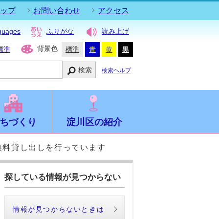
ップ
お問い合わせ
アクセス
guages
ふりがな
読み上げ
背景色
標準
標準
青
黄
黒
検索
検索ヘルプ
ちづくり
淀川区の紹介
無料貸し出しを行っています
探している情報が見つからない
情報が見つからないときは