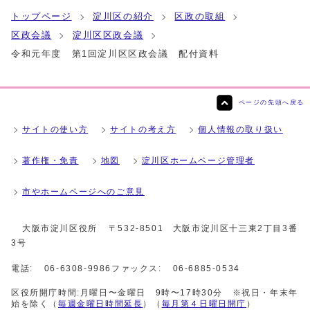
トップページ
淀川区の紹介
区政の取組
区政会議
淀川区区政会議
令和元年度 第1回淀川区区政会議 配付資料
ページの先頭へ戻る
サイトの使い方
サイトの考え方
個人情報の取り扱い
著作権・免責
地図
淀川区ホームページ管理者
市やホームページへのご意見
大阪市淀川区役所
〒532-8501 大阪市淀川区十三東2丁目3番
3号
電話:
06-6308-9986
ファックス:
06-6885-0534
区役所開庁時間:月曜日〜金曜日 9時〜17時30分 ※祝日・年末年
始を除く（
毎週金曜日時間延長
）（
毎月第４日曜日開庁
）