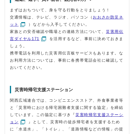
まずはおちついて、身を守る行動をとりましょう！
交通情報は、テレビ、ラジオ、パソコン（
おおさか防災ネ
ット
）などから入手してください。
家族との安否確認や職場との連絡方法について、
災害用伝
言ダイヤル171
を活用するなど、事前に決めておきま
しょう。
携帯電話を利用した災害用伝言板サービスもあります。な
お利用方法については、事前に各携帯電話会社に確認して
おいてください。
災害時帰宅支援ステーション
関西広域連合では、コンビニエンスストア、外食事業者等
と「災害時における帰宅困難者支援に関する協定」を締結
しています。この協定に基づき『
災害時帰宅支援ステーシ
ョン
』として、災害時の徒歩帰宅者を支援するため
に「水道水」、「トイレ」、「道路情報などの情報」の提