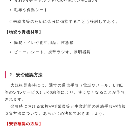
食料9食分＝アルファ化米や乾パン等1日3食
毛布や保温シート
※来訪者等のために余分に備蓄することも検討しておく。
【物資や資機材等】
簡易トイレや衛生用品、救急箱
ビニールシート、携帯ラジオ、照明器具
2．安否確認方法
大規模災害時には、通常の通信手段（電話やメール、LINE
等のSNSサービス）が混線等により、使えなくなることが予想
されます。
発災時における家族や従業員等と事業所間の連絡手段や情報
収集方法について、あらかじめ決めておきましょう。
【安否確認の方法】