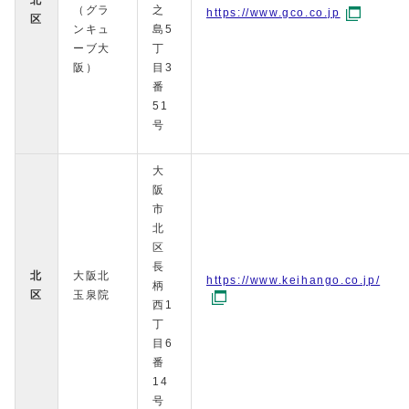
北
（グラ
之
https://www.gco.co.jp
区
ンキュ
島5
ーブ大
丁
阪）
目3
番
51
号
大
阪
市
北
区
長
北
大阪北
https://www.keihango.co.jp/
柄
区
玉泉院
西1
丁
目6
番
14
号