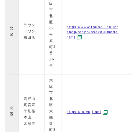
阪
市
北
区
ラウン
https://www.round1.co.jp/
北
小
ドワン
shop/tenpo/osaka-umeda.
区
松
梅田店
html
原
町4
番
16
号
大
阪
市
高野山
北
真言宗
区
北
準別格
太
https://taiyuji.net
区
本山
融
太融寺
寺
町3