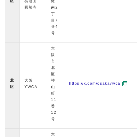
区
横超山
淀
圓勝寺
南2
丁
目7
番4
号
大
阪
市
北
区
北
大阪
神
https://x.com/osakaywca
区
YWCA
山
町
11
番
12
号
大