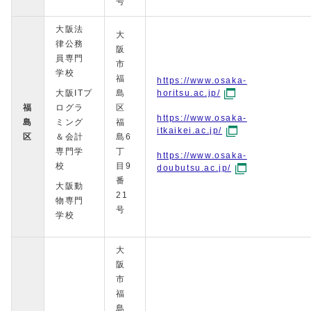
号
大阪法
大
律公務
阪
員専門
市
学校
福
https://www.osaka-
大阪ITプ
島
horitsu.ac.jp/
福
ログラ
区
https://www.osaka-
島
ミング
福
itkaikei.ac.jp/
区
＆会計
島6
専門学
丁
https://www.osaka-
校
目9
doubutsu.ac.jp/
番
大阪動
21
物専門
号
学校
大
阪
市
福
島