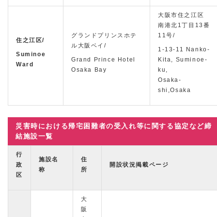
大阪市住之江区
南港北1丁目13番
グランドプリンスホテ
11号/
住之江区/
ル大阪ベイ/
1-13-11 Nanko-
Suminoe
Grand Prince Hotel
Kita, Suminoe-
Ward
Osaka Bay
ku,
Osaka-
shi,Osaka
災害時における帰宅困難者の受入れ等に関する協定など締
結施設一覧
行
施設名
住
政
開設状況掲載ページ
称
所
区
大
阪