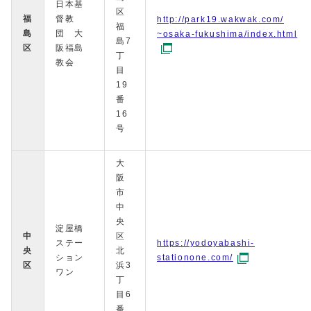
日本基
区
福
督教
http://park19.wakwak.com/
福
島
団 大
~osaka-fukushima/index.html
島7
区
阪福島
丁
教会
目
19
番
16
号
大
阪
市
中
央
淀屋橋
中
区
ステー
https://yodoyabashi-
央
北
ション
stationone.com/
区
浜3
ワン
丁
目6
番