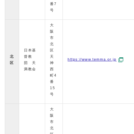
番7
号
大
阪
市
北
日本基
区
北
督教
天
https://www.temma.or.jp
区
団 天
神
満教会
西
町4
番
15
号
大
阪
市
北