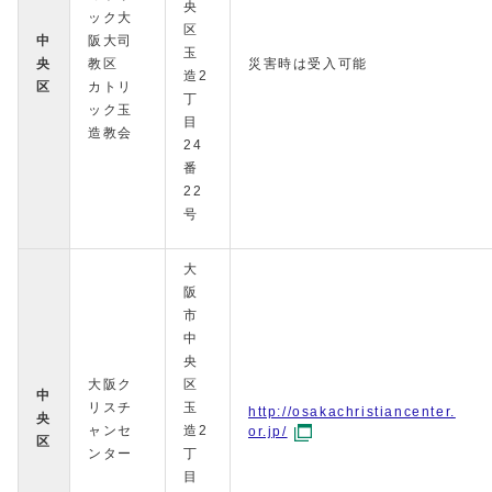
央
ック大
区
中
阪大司
玉
央
教区
災害時は受入可能
造2
区
カトリ
丁
ック玉
目
造教会
24
番
22
号
大
阪
市
中
央
大阪ク
区
中
リスチ
玉
http://osakachristiancenter.
央
ャンセ
造2
or.jp/
区
ンター
丁
目