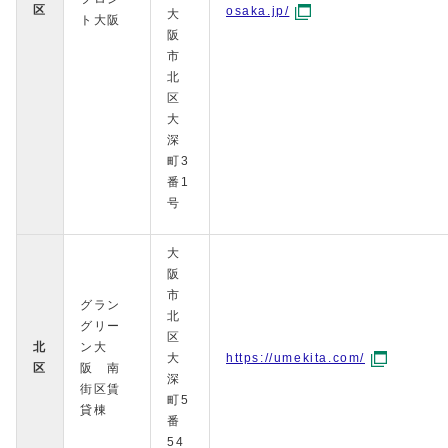
区
osaka.jp/
大
ト大阪
阪
市
北
区
大
深
町3
番1
号
大
阪
市
グラン
北
グリー
区
北
ン大
大
https://umekita.com/
区
阪 南
深
街区賃
町5
貸棟
番
54