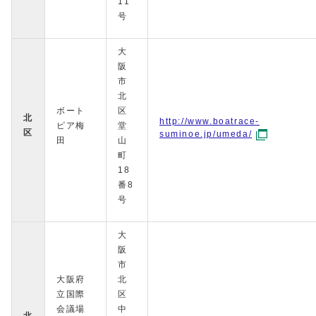
11
号
大
阪
市
北
ボート
区
北
http://www.boatrace-
ピア梅
堂
区
suminoe.jp/umeda/
田
山
町
18
番8
号
大
阪
市
大阪府
北
立国際
区
会議場
中