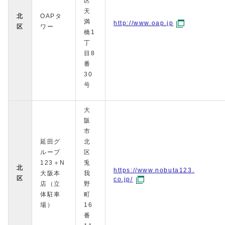
区
天
北
OAPタ
満
http://www.oap.jp
区
ワー
橋1
丁
目8
番
30
号
大
阪
市
延田グ
北
ループ
区
123＋N
兎
北
https://www.nobuta123.
大阪本
我
区
co.jp/
店（立
野
体駐車
町
場）
16
番