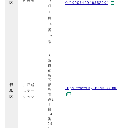
祉会館
田
区
会/100064894836230/
町1
丁
目
10
番
15
号
大
阪
市
都
島
区
都
井戸端
都
https://www.kyobashi.com/
島
島
ステー
南
区
ション
通2
丁
目
14
番
29