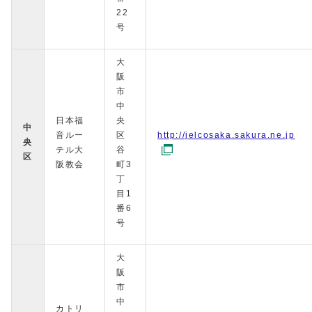
22
号
大
阪
市
中
日本福
央
中
音ルー
区
http://jelcosaka.sakura.ne.jp
央
テル大
谷
区
阪教会
町3
丁
目1
番6
号
大
阪
市
中
カトリ