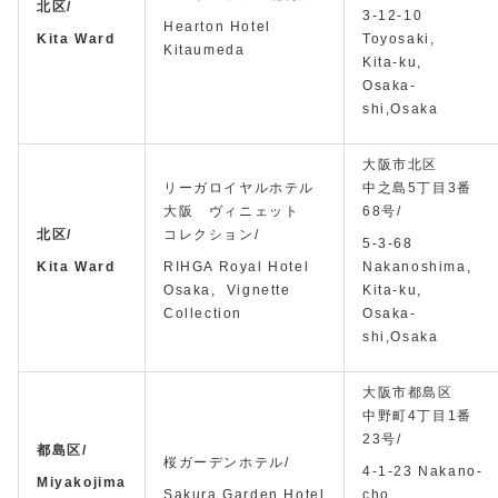
北区/
3-12-10
Hearton Hotel
Kita Ward
Toyosaki,
Kitaumeda
Kita-ku,
Osaka-
shi,Osaka
大阪市北区
リーガロイヤルホテル
中之島5丁目3番
大阪 ヴィニェット
68号/
北区/
コレクション/
5-3-68
Kita Ward
RIHGA Royal Hotel
Nakanoshima,
Osaka, Vignette
Kita-ku,
Collection
Osaka-
shi,Osaka
大阪市都島区
中野町4丁目1番
23号/
都島区/
桜ガーデンホテル/
4-1-23 Nakano-
Miyakojima
Sakura Garden Hotel
cho,