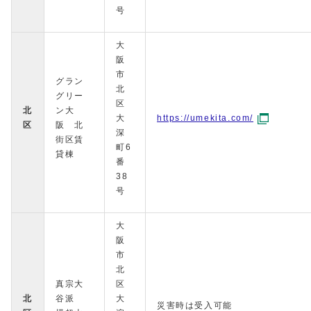
号
大
阪
市
グラン
北
グリー
区
北
ン大
大
https://umekita.com/
区
阪 北
深
街区賃
町6
貸棟
番
38
号
大
阪
市
北
真宗大
区
北
谷派
大
災害時は受入可能