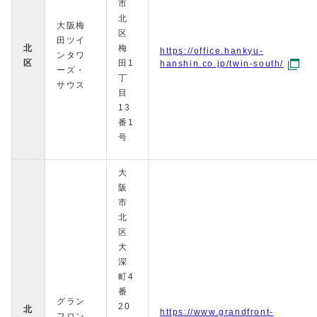
市
北
大阪梅
区
田ツイ
北
梅
https://office.hankyu-
ンタワ
区
田1
hanshin.co.jp/twin-south/
ーズ・
丁
サウス
目
13
番1
号
大
阪
市
北
区
大
深
町4
番
グラン
20
北
https://www.grandfront-
フロン