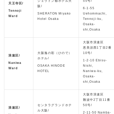
シェラトン都ホテル大
55号/
天王寺区/
阪/
6-1-55
Tennoji
SHERATON Miyako
Uehommachi,
Ward
Hotel Osaka
Tennoji-ku,
Osaka-
shi,Osaka
大阪市浪速区
恵美須西1丁目2番
大阪逸の彩（ひので）
10号/
浪速区/
ホテル/
1-2-10 Ebisu-
Naniwa
OSAKA HINODE
Nishi,
Ward
HOTEL
Naniwa-ku,
Osaka-
shi,Osaka
大阪市浪速区
難波中2丁目11番
センタラグランドホテ
50号/
浪速区/
ル大阪/
2-11-50 Namba-