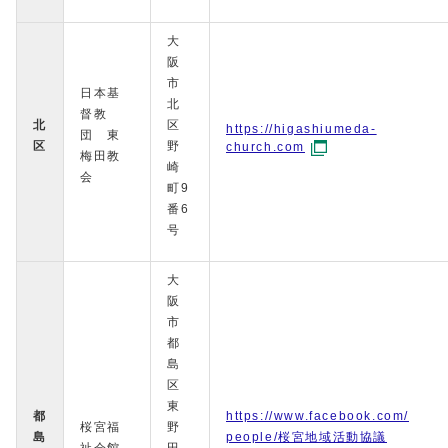
大
阪
市
日本基
北
督教
北
区
https://higashiumeda-
団 東
区
野
church.com
梅田教
崎
会
町9
番6
号
大
阪
市
都
島
区
東
都
https://www.facebook.com/
桜宮福
野
島
people/桜宮地域活動協議