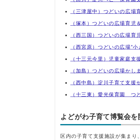
（三津屋中）つどいの広場育
（塚本）つどいの広場育児＆
（西三国）つどいの広場育児
（西宮原）つどいの広場“小
（十三元今里）児童家庭支
（加島）つどいの広場かし
（西中島）淀川子育て支援
（十三東）愛光保育園 つ
よどがわ子育て博覧会を
区内の子育て支援施設が集まり