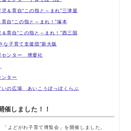
児＆育自“この指と～まれ”三津屋
育自“この指と～まれ！”塚本
＆育自“この指と～まれ！”西三国
さな子育て支援団”新大阪
援センター 博愛社
ま
センター
どいの広場 あいこうぽっぽくらぶ
開催しました！！
、「よどがわ子育て博覧会」を開催しました。