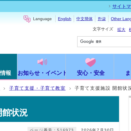
サイトマ
Language
English
中文簡体
한글
Other Lan
文字サイズ
拡大
情報
お知らせ・イベント
安心・安全
ま
て
子育て支援・子育て教室
子育て支援施設 開館状
開館状況
ページ番号：516973
2026年7月30日