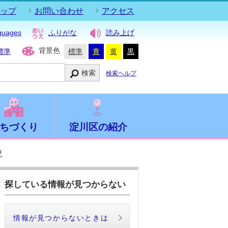
ップ
お問い合わせ
アクセス
guages
ふりがな
読み上げ
背景色
標準
標準
青
黄
黒
検索
検索ヘルプ
ちづくり
淀川区の紹介
況
探している情報が見つからない
情報が見つからないときは