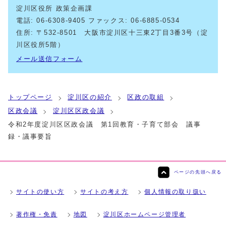
淀川区役所 政策企画課
電話: 06-6308-9405 ファックス: 06-6885-0534
住所: 〒532-8501 大阪市淀川区十三東2丁目3番3号（淀
川区役所5階）
メール送信フォーム
トップページ
淀川区の紹介
区政の取組
区政会議
淀川区区政会議
令和2年度淀川区区政会議 第1回教育・子育て部会 議事
録・議事要旨
ページの先頭へ戻る
サイトの使い方
サイトの考え方
個人情報の取り扱い
著作権・免責
地図
淀川区ホームページ管理者