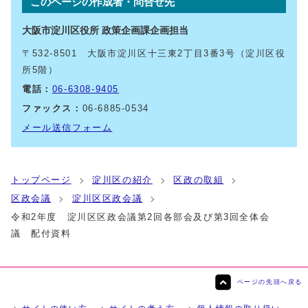
このページの作成者・問合せ先
大阪市淀川区役所 政策企画課企画担当
〒532-8501 大阪市淀川区十三東2丁目3番3号（淀川区役
所5階）
電話：
06-6308-9405
ファックス：
06-6885-0534
メール送信フォーム
トップページ
淀川区の紹介
区政の取組
区政会議
淀川区区政会議
令和2年度 淀川区区政会議第2回各部会及び第3回全体会
議 配付資料
ページの先頭へ戻る