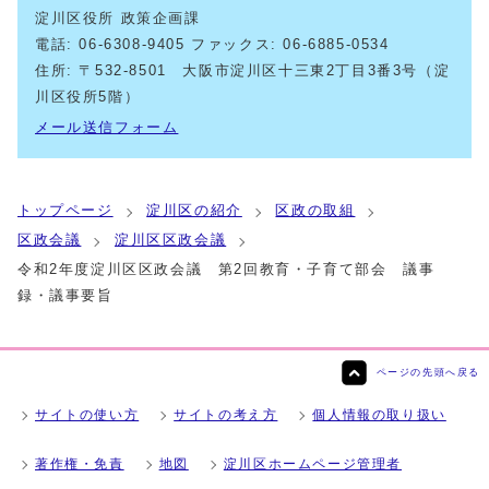
淀川区役所 政策企画課
電話: 06-6308-9405 ファックス: 06-6885-0534
住所: 〒532-8501 大阪市淀川区十三東2丁目3番3号（淀
川区役所5階）
メール送信フォーム
トップページ
淀川区の紹介
区政の取組
区政会議
淀川区区政会議
令和2年度淀川区区政会議 第2回教育・子育て部会 議事
録・議事要旨
ページの先頭へ戻る
サイトの使い方
サイトの考え方
個人情報の取り扱い
著作権・免責
地図
淀川区ホームページ管理者