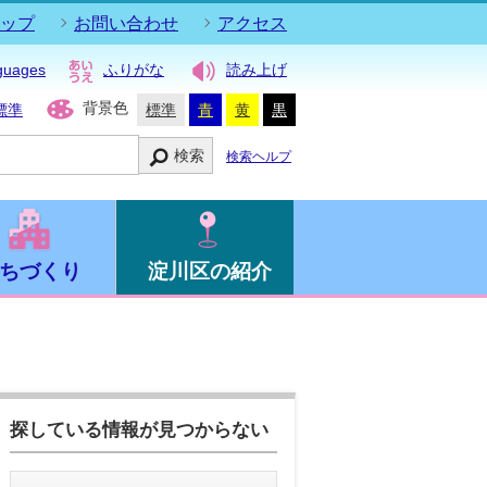
ップ
お問い合わせ
アクセス
guages
ふりがな
読み上げ
背景色
標準
標準
青
黄
黒
検索
検索ヘルプ
ちづくり
淀川区の紹介
探している情報が見つからない