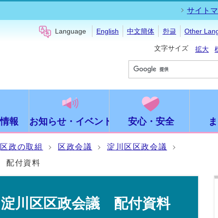
サイトマ
Language
English
中文簡体
한글
Other Lan
文字サイズ
拡大
情報
お知らせ・イベント
安心・安全
ま
区政の取組
区政会議
淀川区区政会議
 配付資料
回淀川区区政会議 配付資料