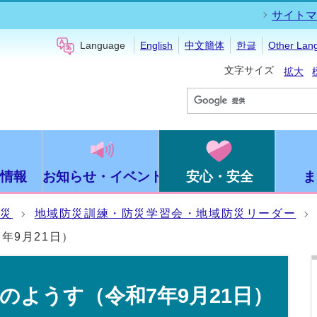
サイトマ
Language
English
中文簡体
한글
Other Lan
文字サイズ
拡大
情報
お知らせ・イベント
安心・安全
ま
防災
地域防災訓練・防災学習会・地域防災リーダー
年9月21日）
のようす（令和7年9月21日）