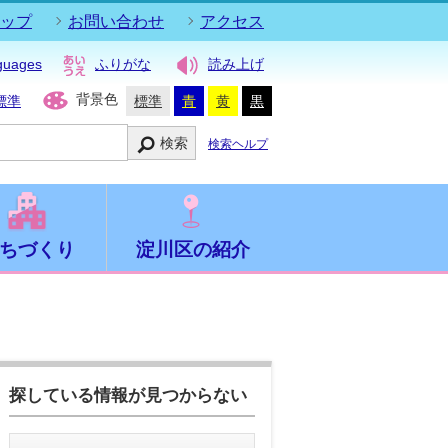
ップ
お問い合わせ
アクセス
guages
ふりがな
読み上げ
背景色
標準
標準
青
黄
黒
検索
検索ヘルプ
ちづくり
淀川区の紹介
探している情報が見つからない