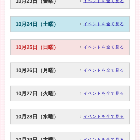
10月23日（金曜）
イベントを全て見る
10月24日（土曜）
イベントを全て見る
10月25日（日曜）
イベントを全て見る
10月26日（月曜）
イベントを全て見る
10月27日（火曜）
イベントを全て見る
10月28日（水曜）
イベントを全て見る
10月29日（木曜）
イベントを全て見る