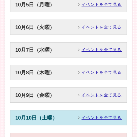
10月5日（月曜）
イベントを全て見る
10月6日（火曜）
イベントを全て見る
10月7日（水曜）
イベントを全て見る
10月8日（木曜）
イベントを全て見る
10月9日（金曜）
イベントを全て見る
10月10日（土曜）
イベントを全て見る