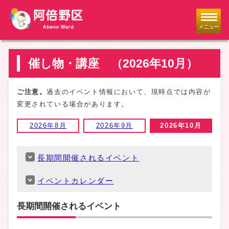
メニュー
催し物・講座 （2026年10月）
ご注意。
過去のイベント情報において、現時点では内容が
変更されている場合があります。
2026年8月
2026年9月
2026年10月
長期間開催されるイベント
イベントカレンダー
長期間開催されるイベント