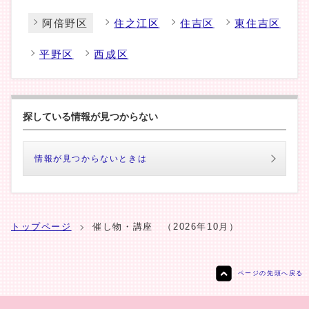
阿倍野区
住之江区
住吉区
東住吉区
平野区
西成区
探している情報が見つからない
情報が見つからないときは
トップページ
催し物・講座 （2026年10月）
ページの先頭へ戻る