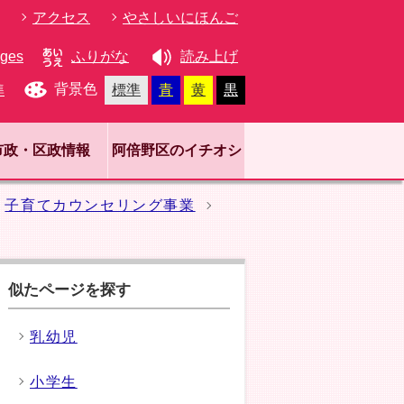
アクセス
やさしいにほんご
ages
ふりがな
読み上げ
背景色
準
標準
青
黄
黒
市政・区政情報
阿倍野区のイチオシ
子育てカウンセリング事業
似たページを探す
乳幼児
小学生