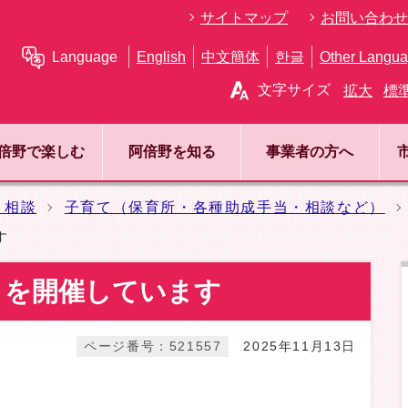
サイトマップ
お問い合わせ
Language
English
中文簡体
한글
Other Langu
文字サイズ
拡大
標
倍野で楽しむ
阿倍野を知る
事業者の方へ
・相談
子育て（保育所・各種助成手当・相談など）
す
」を開催しています
ページ番号：521557
2025年11月13日