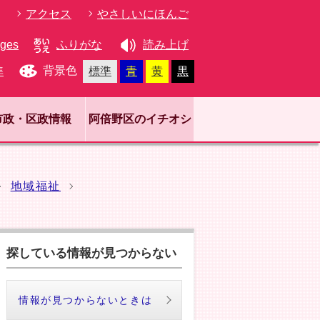
アクセス
やさしいにほんご
ages
ふりがな
読み上げ
背景色
準
標準
青
黄
黒
市政・区政情報
阿倍野区のイチオシ
地域福祉
探している情報が見つからない
情報が見つからないときは