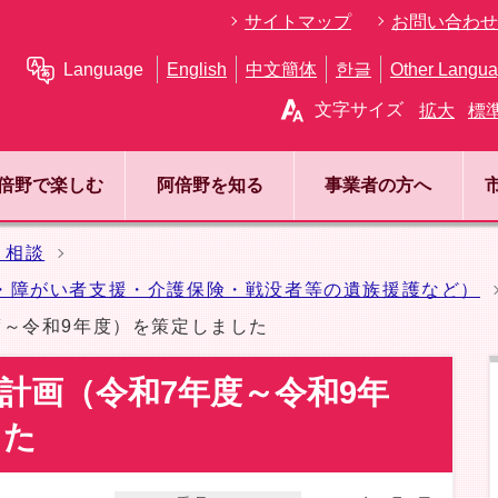
サイトマップ
お問い合わせ
Language
English
中文簡体
한글
Other Langu
文字サイズ
拡大
標
倍野で楽しむ
阿倍野を知る
事業者の方へ
・相談
・障がい者支援・介護保険・戦没者等の遺族援護など）
度～令和9年度）を策定しました
計画（令和7年度～令和9年
した