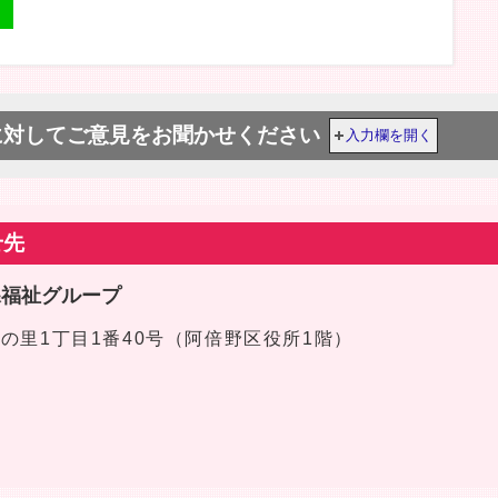
に対してご意見をお聞かせください
入力欄を開く
せ先
課福祉グループ
区文の里1丁目1番40号（阿倍野区役所1階）