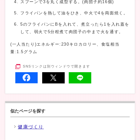
スプーンで3を丸く成型する。(肉団子約16個)
フライパンを熱して油をひき、中火で4を両面焼く。
5のフライパンにBを入れて、煮立ったら1を入れ蓋を
して、弱火で5分程煮て肉団子の中まで火を通す。
(一人当たり)エネルギー:230キロカロリー、食塩相当
量:1.5グラム
SNSリンクは別ウィンドウで開きます
似たページを探す
健康づくり