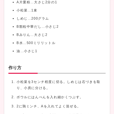
A片栗粉…大さじ2分の1
小松菜…1束
しめじ…200グラム
B顆粒中華だし…小さじ2
Bみりん…大さじ2
B水…500ミリリットル
油…小さじ1
作り方
小松菜を3センチ程度に切る。しめじは石づきを取
り、小房に分ける。
ボウルにはんぺんを入れ細かくつぶす。
2に鶏ミンチ、Aを入れてよく混ぜる。