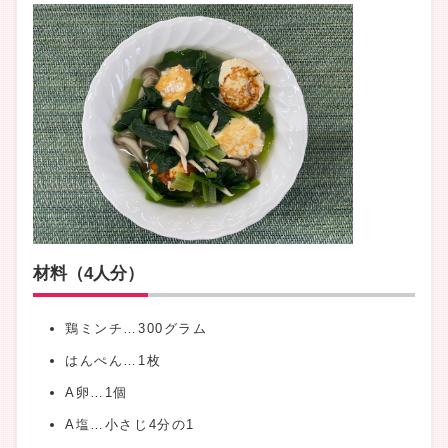
材料（4人分）
鶏ミンチ…300グラム
はんぺん…1枚
A卵…1個
A塩…小さじ4分の1