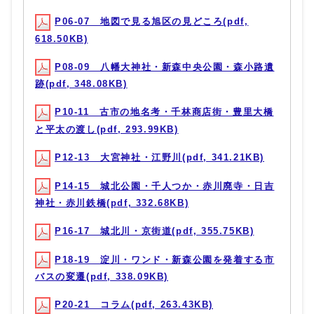
P06-07 地図で見る旭区の見どころ(pdf,
618.50KB)
P08-09 八幡大神社・新森中央公園・森小路遺
跡(pdf, 348.08KB)
P10-11 古市の地名考・千林商店街・豊里大橋
と平太の渡し(pdf, 293.99KB)
P12-13 大宮神社・江野川(pdf, 341.21KB)
P14-15 城北公園・千人つか・赤川廃寺・日吉
神社・赤川鉄橋(pdf, 332.68KB)
P16-17 城北川・京街道(pdf, 355.75KB)
P18-19 淀川・ワンド・新森公園を発着する市
バスの変遷(pdf, 338.09KB)
P20-21 コラム(pdf, 263.43KB)