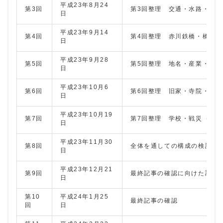
平成23年8月24
第3回
第3回整理 交通・水路・街道
日
平成23年9月14
第4回
第4回整理 赤川鉄橋・橋・淀
日
平成23年9月28
第5回
第5回整理 地名・産業・商
日
平成23年10月6
第6回
第6回整理 旧家・寺院・遺
日
平成23年10月19
第7回
第7回整理 学校・戦災（千
日
平成23年11月30
第8回
全体を通しての構成の検討
日
平成23年12月21
第9回
最終記事の確認に向けた調整
日
第10
平成24年1月25
最終記事の確認
回
日