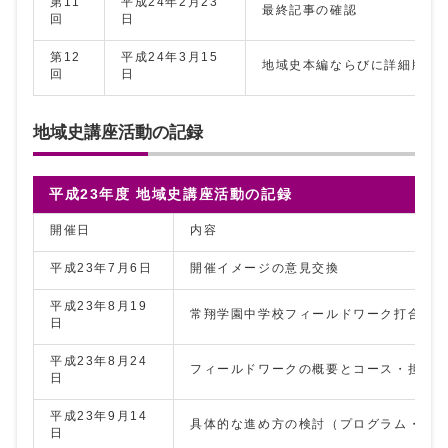
第11
平成24年2月23
最終記事の確認
回
日
第12
平成24年3月15
地域史本編ならびに詳細版の
回
日
地域史講座活動の記録
平成23年度 地域史講座活動の記録
開催日
内容
平成23年7月6日
開催イメージの意見交換
平成23年8月19
常翔学園中学校フィールドワーク打合せ
日
平成23年8月24
フィールドワークの概要とコース・担当
日
平成23年9月14
具体的な進め方の検討（プログラム・時
日