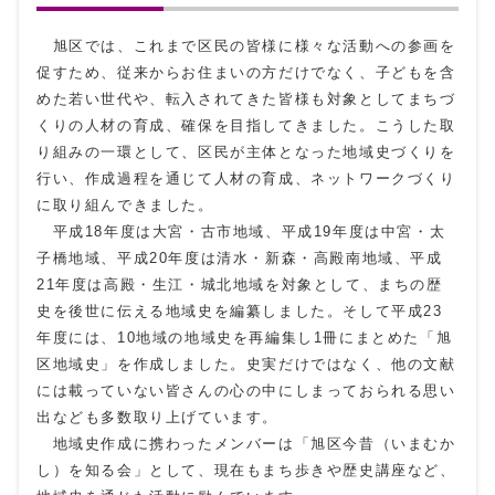
旭区では、これまで区民の皆様に様々な活動への参画を
促すため、従来からお住まいの方だけでなく、子どもを含
めた若い世代や、転入されてきた皆様も対象としてまちづ
くりの人材の育成、確保を目指してきました。こうした取
り組みの一環として、区民が主体となった地域史づくりを
行い、作成過程を通じて人材の育成、ネットワークづくり
に取り組んできました。
平成18年度は大宮・古市地域、平成19年度は中宮・太
子橋地域、平成20年度は清水・新森・高殿南地域、平成
21年度は高殿・生江・城北地域を対象として、まちの歴
史を後世に伝える地域史を編纂しました。そして平成23
年度には、10地域の地域史を再編集し1冊にまとめた「旭
区地域史」を作成しました。史実だけではなく、他の文献
には載っていない皆さんの心の中にしまっておられる思い
出なども多数取り上げています。
地域史作成に携わったメンバーは「旭区今昔（いまむか
し）を知る会」として、現在もまち歩きや歴史講座など、