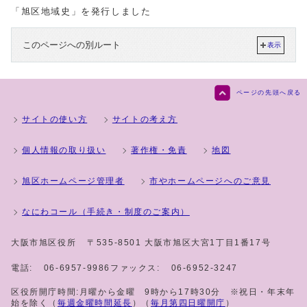
「旭区地域史」を発行しました
このページへの別ルート
表示
ページの先頭へ戻る
サイトの使い方
サイトの考え方
個人情報の取り扱い
著作権・免責
地図
旭区ホームページ管理者
市やホームページへのご意見
なにわコール（手続き・制度のご案内）
大阪市旭区役所
〒535-8501 大阪市旭区大宮1丁目1番17号
電話:
06-6957-9986
ファックス:
06-6952-3247
区役所開庁時間:月曜から金曜 9時から17時30分 ※祝日・年末年
始を除く（
毎週金曜時間延長
）（
毎月第四日曜開庁
）