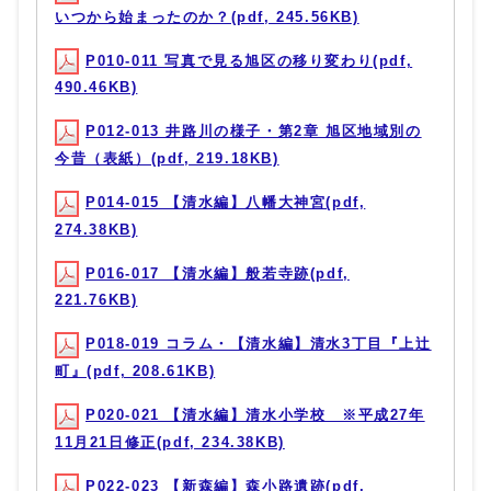
いつから始まったのか？(pdf, 245.56KB)
P010-011 写真で見る旭区の移り変わり(pdf,
490.46KB)
P012-013 井路川の様子・第2章 旭区地域別の
今昔（表紙）(pdf, 219.18KB)
P014-015 【清水編】八幡大神宮(pdf,
274.38KB)
P016-017 【清水編】般若寺跡(pdf,
221.76KB)
P018-019 コラム・【清水編】清水3丁目『上辻
町』(pdf, 208.61KB)
P020-021 【清水編】清水小学校 ※平成27年
11月21日修正(pdf, 234.38KB)
P022-023 【新森編】森小路遺跡(pdf,