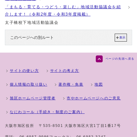
「まもる・育てる・つどう・楽しむ」地域活動協議会を紹
介します！（令和2年度・令和3年度掲載）
太子橋校下地域活動協議会
このページへの別ルート
表示
ページの先頭へ戻る
サイトの使い方
サイトの考え方
個人情報の取り扱い
著作権・免責
地図
旭区ホームページ管理者
市やホームページへのご意見
なにわコール（手続き・制度のご案内）
大阪市旭区役所
〒535-8501 大阪市旭区大宮1丁目1番17号