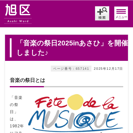
メニュー
「音楽の祭日2025inあさひ」を開催
しました♪
ページ番号：657141
2025年12月17日
音楽の祭日とは
「音楽
の祭
日」
は、
1982年