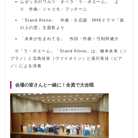
ムゼッタのワルツ オペラ「ラ・ボエーム」 よ
り 作曲：ジャコモ・プッチーニ
「Stand Alone」 作曲：久石譲 NHKドラマ「坂
の上の雲」主題歌より
「未来が生まれてる」 作詞・作曲：弓削田健介
※「ラ・ボエーム」「Stand Alone」は、楠本未来（ソ
プラノ）と北島佳奈（ヴァイオリン）と湯川美佳（ピア
ノ）による演奏
会場の皆さんと一緒に！全員で大合唱