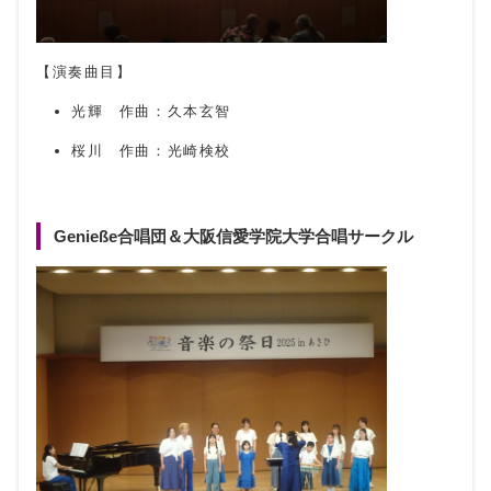
【演奏曲目】
光輝 作曲：久本玄智
桜川 作曲：光崎検校
Genieße合唱団＆大阪信愛学院大学合唱サークル