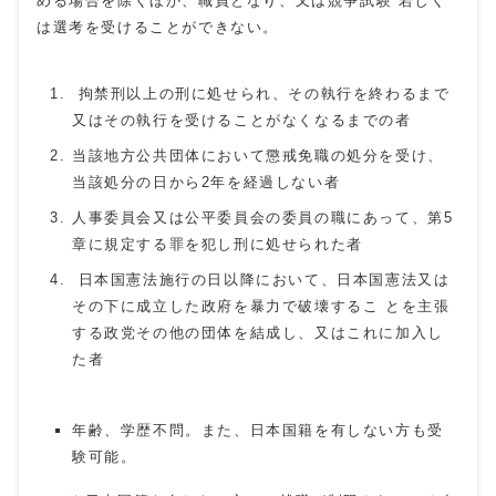
める場合を除くほか、職員となり、又は競争試験 若しく
は選考を受けることができない。
拘禁刑以上の刑に処せられ、その執行を終わるまで
又はその執行を受けることがなくなるまでの者
当該地方公共団体において懲戒免職の処分を受け、
当該処分の日から2年を経過しない者
人事委員会又は公平委員会の委員の職にあって、第5
章に規定する罪を犯し刑に処せられた者
日本国憲法施行の日以降において、日本国憲法又は
その下に成立した政府を暴力で破壊するこ とを主張
する政党その他の団体を結成し、又はこれに加入し
た者
年齢、学歴不問。また、日本国籍を有しない方も受
験可能。