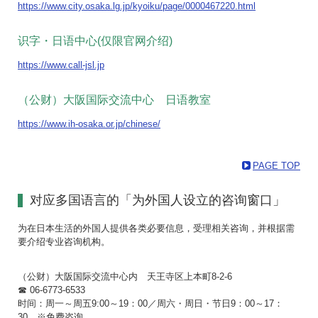
https://www.city.osaka.lg.jp/kyoiku/page/0000467220.html
识字・日语中心(仅限官网介绍)
https://www.call-jsl.jp
（公财）大阪国际交流中心 日语教室
https://www.ih-osaka.or.jp/chinese/
PAGE TOP
对应多国语言的「为外国人设立的咨询窗口」
为在日本生活的外国人提供各类必要信息，受理相关咨询，并根据需
要介绍专业咨询机构。
（公财）大阪国际交流中心内 天王寺区上本町8-2-6
☎ 06-6773-6533
时间：周一～周五9:00～19：00／周六・周日・节日9：00～17：
30 ※免费咨询