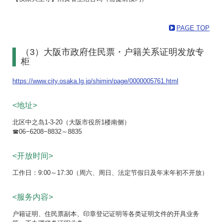
PAGE TOP
（3）大阪市政府住民票・户籍关系证明发放专
柜
https://www.city.osaka.lg.jp/shimin/page/0000005761.html
<地址>
北区中之岛1-3-20（大阪市役所1楼南侧）
☎06−6208−8832～8835
<开放时间>
工作日：9:00～17:30（周六、周日、法定节假日及年末年初不开放）
<服务内容>
户籍证明、住民票副本、印章登记证明等各类证明文件的开具业务