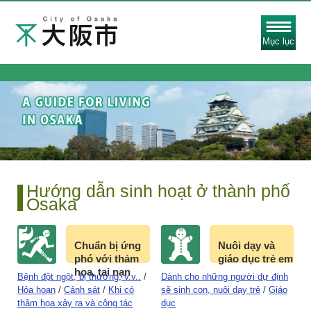
Mục lục
Hướng dẫn sinh hoạt ở thành phố
Osaka
Chuẩn bị ứng
Nuôi dạy và
phó với thảm
giáo dục trẻ em
họa, tai nạn
Bệnh đột ngột, bị thương, v.v..
/
Dành cho những người dự định
Hỏa hoạn
/
Cảnh sát
/
Khi có
sẽ sinh con, nuôi dạy trẻ
/
Giáo
thảm họa xảy ra và công tác
dục