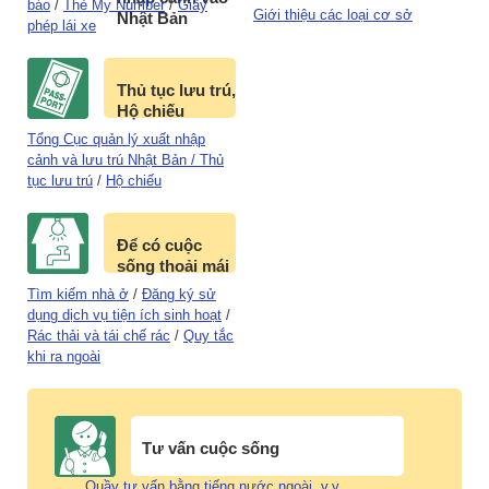
báo
/
Thẻ My Number
/
Giấy
Giới thiệu các loại cơ sở
Nhật Bản
phép lái xe
Thủ tục lưu trú,
Hộ chiếu
Tổng Cục quản lý xuất nhập
cảnh và lưu trú Nhật Bản / Thủ
tục lưu trú
/
Hộ chiếu
Để có cuộc
sống thoải mái
Tìm kiếm nhà ở
/
Đăng ký sử
dụng dịch vụ tiện ích sinh hoạt
/
Rác thải và tái chế rác
/
Quy tắc
khi ra ngoài
Tư vấn cuộc sống
Quầy tư vấn bằng tiếng nước ngoài, v.v...