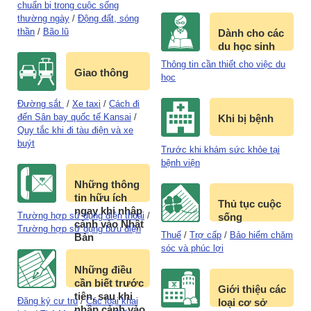
chuẩn bị trong cuộc sống
thường ngày
/
Động đất, sóng
thần
/
Bão lũ
Dành cho các
du học sinh
Thông tin cần thiết cho việc du
Giao thông
học
Đường sắt
/
Xe taxi
/
Cách đi
đến Sân bay quốc tế Kansai
/
Khi bị bệnh
Quy tắc khi đi tàu điện và xe
buýt
Trước khi khám sức khỏe tại
bệnh viện
Những thông
tin hữu ích
Thủ tục cuộc
ngay khi nhập
Trường hợp sử dụng điện thoại
/
sống
cảnh vào Nhật
Trường hợp sử dụng bưu điện
Thuế
/
Trợ cấp
/
Bảo hiểm chăm
Bản
sóc và phúc lợi
Những điều
cần biết trước
Giới thiệu các
tiên, sau khi
Đăng ký cư trú
/
Các loại khai
loại cơ sở
nhập cảnh vào