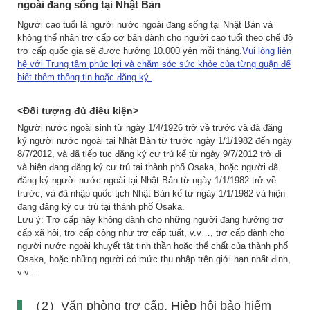
ngoài đang sống tại Nhật Bản
Người cao tuổi là người nước ngoài đang sống tại Nhật Bản và
không thể nhận trợ cấp cơ bản dành cho người cao tuổi theo chế độ
trợ cấp quốc gia sẽ được hưởng 10.000 yên mỗi tháng.
Vui lòng liên
hệ với Trung tâm phúc lợi và chăm sóc sức khỏe của từng quận để
biết thêm thông tin hoặc đăng ký.
<Đối tượng đủ điều kiện>
Người nước ngoài sinh từ ngày 1/4/1926 trở về trước và đã đăng
ký người nước ngoài tại Nhật Bản từ trước ngày 1/1/1982 đến ngày
8/7/2012, và đã tiếp tục đăng ký cư trú kể từ ngày 9/7/2012 trở đi
và hiện đang đăng ký cư trú tại thành phố Osaka, hoặc người đã
đăng ký người nước ngoài tại Nhật Bản từ ngày 1/1/1982 trở về
trước, và đã nhập quốc tịch Nhật Bản kể từ ngày 1/1/1982 và hiện
đang đăng ký cư trú tại thành phố Osaka.
Lưu ý: Trợ cấp này không dành cho những người đang hưởng trợ
cấp xã hội, trợ cấp công như trợ cấp tuất, v.v…, trợ cấp dành cho
người nước ngoài khuyết tật tinh thần hoặc thể chất của thành phố
Osaka, hoặc những người có mức thu nhập trên giới hạn nhất định,
v.v…
（2）Văn phòng trợ cấp, Hiệp hội bảo hiểm