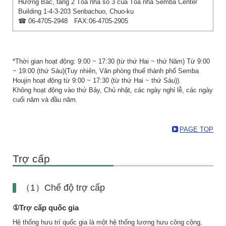
Hướng Bắc, tầng 2 Tòa nhà số 3 của Tòa nhà Semba Center
Building 1-4-3-203 Senbachuo, Chuo-ku
☎ 06-4705-2948 FAX:06-4705-2905
*Thời gian hoạt động: 9:00 ~ 17:30 (từ thứ Hai ~ thứ Năm) Từ 9:00
~ 19:00 (thứ Sáu)(Tuy nhiên, Văn phòng thuế thành phố Semba
Houjin hoạt động từ 9:00 ~ 17:30 (từ thứ Hai ~ thứ Sáu)).
Không hoạt động vào thứ Bảy, Chủ nhật, các ngày nghỉ lễ, các ngày
cuối năm và đầu năm.
PAGE TOP
Trợ cấp
（1）Chế độ trợ cấp
①Trợ cấp quốc gia
Hệ thống hưu trí quốc gia là một hệ thống lương hưu công cộng,