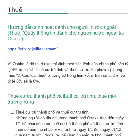
Thuế
Hướng dẫn sinh hoạt dành cho người nước ngoài
[Thuế] (Quầy thông tin dành cho người nước ngoài tại
Osaka)
https://ofix.or.jp/life-vietnam/
Vì Osaka là đô thị được chỉ định theo sắc lệnh của chính phủ nên tỷ
lệ 4% trong “② Thuế cư trú tỉnh và thuế cư trú địa phương” trong
mục “2. Các loại thuế” ở trang 60 trong liên kết ở trên sẽ là 2%, và
tỷ lệ 6% sẽ là 8%.
Thuế cư trú thành phố và thuế cư trú tỉnh, thuế môi
trường rừng
Thuế cư trú thành phố và thuế cư trú tỉnh
Những người có địa chỉ trong thành phố Osaka tính đến ngày
1/1 sẽ phải đóng cả thuế cư trú thành phố và thuế cư trú tỉnh
theo số tiền thu nhập, v.v... tính từ ngày 1/1 đến ngày 31/12
của năm trước. Ngoài ra, nếu bạn chuyển ra khỏi thành phố