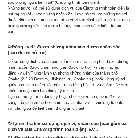
sóc phòng ngừa bệnh tật” (Chương trình toàn diện).
Những người có thể sử dụng dịch vụ của Chương trình toàn diện là
những người được chứng nhận cần được hỗ trợ, và những người
thuộc đối tượng của chương trình và được đánh giá là có tình trạng
tương đương với cần được hỗ trợ, theo danh sách kiểm tra cơ
bản.
①Đăng ký để được chứng nhận cần được chăm sóc
(cần được hỗ trợ)
Để sử dụng dịch vụ của bảo hiểm chăm sóc, bạn phải được chứng
nhận là cần được chăm sóc (cần được hỗ trợ), vì vậy, hãy gửi
đăng ký đến Trung tâm văn phòng chứng nhận của thành phố
Osaka (2-5-20 Deshiro, Nishinari-ku, Osaka-shi), hoặc đăng ký tại
quầy bảo hiểm chăm sóc của Trung tâm phúc lợi và chăm sóc sức
khỏe tại quận nơi bạn đăng ký cư trú.
Bạn có thể tự mình đăng ký hoặc nhờ người thân, hoặc đơn vị
cung cấp dịch vụ hỗ trợ chăm sóc tại nhà, v.v..., vui lòng trao đổi
với chúng tôi để biết thêm thông tin chi tiết.
②Tự chi trả khi sử dụng dịch vụ chăm sóc (bao gồm cả
dịch vụ của Chương trình toàn diện), v.v...