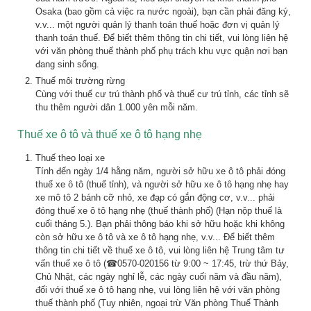
Osaka (bao gồm cả việc ra nước ngoài), bạn cần phải đăng ký,
v.v... một người quản lý thanh toán thuế hoặc đơn vị quản lý
thanh toán thuế. Để biết thêm thông tin chi tiết, vui lòng liên hệ
với văn phòng thuế thành phố phụ trách khu vực quận nơi bạn
đang sinh sống.
Thuế môi trường rừng
Cùng với thuế cư trú thành phố và thuế cư trú tỉnh, các tỉnh sẽ
thu thêm người dân 1.000 yên mỗi năm.
Thuế xe ô tô và thuế xe ô tô hạng nhẹ
Thuế theo loại xe
Tính đến ngày 1/4 hằng năm, người sở hữu xe ô tô phải đóng
thuế xe ô tô (thuế tỉnh), và người sở hữu xe ô tô hạng nhẹ hay
xe mô tô 2 bánh cỡ nhỏ, xe đạp có gắn động cơ, v.v... phải
đóng thuế xe ô tô hạng nhẹ (thuế thành phố) (Hạn nộp thuế là
cuối tháng 5.). Bạn phải thông báo khi sở hữu hoặc khi không
còn sở hữu xe ô tô và xe ô tô hạng nhẹ, v.v... Để biết thêm
thông tin chi tiết về thuế xe ô tô, vui lòng liên hệ Trung tâm tư
vấn thuế xe ô tô (☎0570-020156 từ 9:00 ~ 17:45, trừ thứ Bảy,
Chủ Nhật, các ngày nghỉ lễ, các ngày cuối năm và đầu năm),
đối với thuế xe ô tô hạng nhẹ, vui lòng liên hệ với văn phòng
thuế thành phố (Tuy nhiên, ngoại trừ Văn phòng Thuế Thành