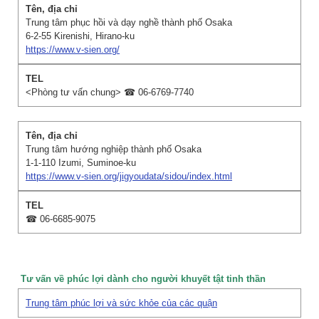
Trung tâm phục hồi và dạy nghề thành phố Osaka
6-2-55 Kirenishi, Hirano-ku
https://www.v-sien.org/
<Phòng tư vấn chung> ☎ 06-6769-7740
Trung tâm hướng nghiệp thành phố Osaka
1-1-110 Izumi, Suminoe-ku
https://www.v-sien.org/jigyoudata/sidou/index.html
☎ 06-6685-9075
Tư vấn về phúc lợi dành cho người khuyết tật tinh thần
Trung tâm phúc lợi và sức khỏe của các quận