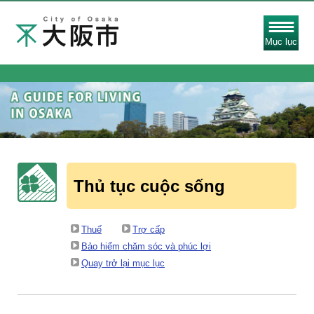
Mục lục
Thủ tục cuộc sống
Thuế
Trợ cấp
Bảo hiểm chăm sóc và phúc lợi
Quay trở lại mục lục