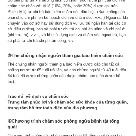
Số tiền phải trả khi hưởng dịch vụ chăm sóc là chi phí của dịch vụ
chăm sóc nhân với tỷ lệ (10%, 20%, hoặc 30%) được ghi trên
Phiếu tỷ lệ tự chi trả bảo hiểm chăm sóc đặc biệt. (Bạn không cần
phải chịu chi phí lên kế hoạch dịch vụ chăm sóc, v.v...) Ngoài ra, khi
chuyển vào cơ sở hay sử dụng dịch vụ lưu trú ngắn hạn tại các cơ
sở điều dưỡng, bạn sẽ phải tự chi trả chi phí ăn uống và chi phí ở
(phí lưu trú), v.v..., và khi sử dụng dịch vụ chăm sóc ngoại trú, bạn
sẽ phải tự chi trả chi phí ăn uống, v.v...
③Thẻ chứng nhận người tham gia bảo hiểm chăm sóc
Thẻ chứng nhận người tham gia bảo hiểm được cấp cho tất cả
những người từ 65 tuổi trở lên, và cho những người từ 40 tuổi đến
64 tuổi đã được chứng nhận cần được chăm sóc (cần được hỗ
trợ).
Trao đổi về dịch vụ chăm sóc
Trung tâm phúc lợi và chăm sóc sức khỏe của từng quận,
trung tâm hỗ trợ toàn diện của địa phương
④Chương trình chăm sóc phòng ngừa bệnh tật tổng
quát
Chương trình chăm sóc phòng ngừa bệnh tật tổng quát (khóa học