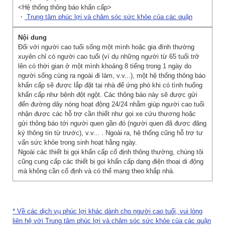
<Hệ thống thông báo khẩn cấp>
・
Trung tâm phúc lợi và chăm sóc sức khỏe của các quận
Đối với người cao tuổi sống một mình hoặc gia đình thường
xuyên chỉ có người cao tuổi (ví dụ những người từ 65 tuổi trở
lên có thời gian ở một mình khoảng 8 tiếng trong 1 ngày do
người sống cùng ra ngoài đi làm, v.v...), một hệ thống thông báo
khẩn cấp sẽ được lắp đặt tại nhà để ứng phó khi có tình huống
khẩn cấp như bệnh đột ngột. Các thông báo này sẽ được gửi
đến đường dây nóng hoạt động 24/24 nhằm giúp người cao tuổi
nhận được các hỗ trợ cần thiết như gọi xe cứu thương hoặc
gửi thông báo tới người quen gần đó (người quen đã được đăng
ký thông tin từ trước), v.v... . Ngoài ra, hệ thống cũng hỗ trợ tư
vấn sức khỏe trong sinh hoạt hằng ngày.
Ngoài các thiết bị gọi khẩn cấp cố định thông thường, chúng tôi
cũng cung cấp các thiết bị gọi khẩn cấp dạng điện thoại di động
mà không cần cố định và có thể mang theo khắp nhà.
* Về các dịch vụ phúc lợi khác dành cho người cao tuổi, vui lòng
liên hệ với Trung tâm phúc lợi và chăm sóc sức khỏe của các quận