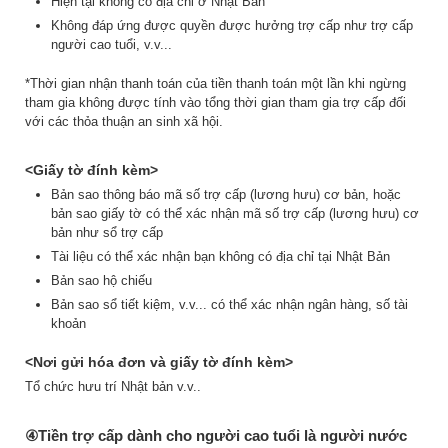
Hiện tại không có địa chỉ ở Nhật Bản
Không đáp ứng được quyền được hưởng trợ cấp như trợ cấp
người cao tuổi, v.v...
*Thời gian nhận thanh toán của tiền thanh toán một lần khi ngừng
tham gia không được tính vào tổng thời gian tham gia trợ cấp đối
với các thỏa thuận an sinh xã hội.
<Giấy tờ đính kèm>
Bản sao thông báo mã số trợ cấp (lương hưu) cơ bản, hoặc
bản sao giấy tờ có thể xác nhận mã số trợ cấp (lương hưu) cơ
bản như sổ trợ cấp
Tài liệu có thể xác nhận bạn không có địa chỉ tại Nhật Bản
Bản sao hộ chiếu
Bản sao sổ tiết kiệm, v.v... có thể xác nhận ngân hàng, số tài
khoản
<Nơi gửi hóa đơn và giấy tờ đính kèm>
Tổ chức hưu trí Nhật bản v.v..
④Tiền trợ cấp dành cho người cao tuổi là người nước