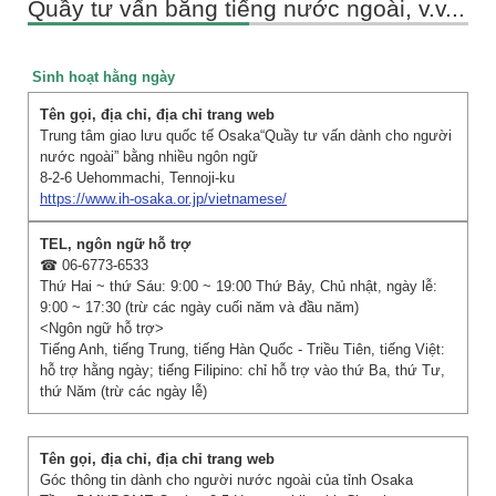
Quầy tư vấn bằng tiếng nước ngoài, v.v...
Sinh hoạt hằng ngày
Trung tâm giao lưu quốc tế Osaka“Quầy tư vấn dành cho người
nước ngoài” bằng nhiều ngôn ngữ
8-2-6 Uehommachi, Tennoji-ku
https://www.ih-osaka.or.jp/vietnamese/
☎ 06-6773-6533
Thứ Hai ~ thứ Sáu: 9:00 ~ 19:00 Thứ Bảy, Chủ nhật, ngày lễ:
9:00 ~ 17:30 (trừ các ngày cuối năm và đầu năm)
<Ngôn ngữ hỗ trợ>
Tiếng Anh, tiếng Trung, tiếng Hàn Quốc - Triều Tiên, tiếng Việt:
hỗ trợ hằng ngày; tiếng Filipino: chỉ hỗ trợ vào thứ Ba, thứ Tư,
thứ Năm (trừ các ngày lễ)
Góc thông tin dành cho người nước ngoài của tỉnh Osaka