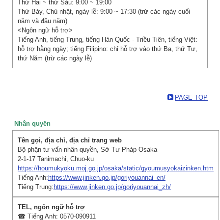
Thứ Hai ~ thứ Sáu: 9:00 ~ 19:00
Thứ Bảy, Chủ nhật, ngày lễ: 9:00 ~ 17:30 (trừ các ngày cuối
năm và đầu năm)
<Ngôn ngữ hỗ trợ>
Tiếng Anh, tiếng Trung, tiếng Hàn Quốc - Triều Tiên, tiếng Việt:
hỗ trợ hằng ngày; tiếng Filipino: chỉ hỗ trợ vào thứ Ba, thứ Tư,
thứ Năm (trừ các ngày lễ)
PAGE TOP
Nhân quyền
Bộ phận tư vấn nhân quyền, Sở Tư Pháp Osaka
2-1-17 Tanimachi, Chuo-ku
https://houmukyoku.moj.go.jp/osaka/static/gyoumusyokaizinken.htm
Tiếng Anh:
https://www.jinken.go.jp/goriyouannai_en/
Tiếng Trung:
https://www.jinken.go.jp/goriyouannai_zh/
☎ Tiếng Anh: 0570-090911