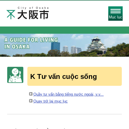
Mục lục
K Tư vấn cuộc sống
Quầy tư vấn bằng tiếng nước ngoài, v.v...
Quay trở lại mục lục