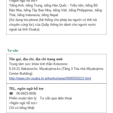
<Ngôn ngữ hỗ trợ>
Tiếng Anh, tiếng Trung, tiếng Hàn Quốc - Triều tiên, tiếng Bồ
Đào Nha, tiếng Tây Ban Nha, tiếng Việt, tiếng Philippines, tiếng
Thái, tiếng Indonesia, tiếng Nepal
(Sử dụng trio-phone (hệ thống cho phép ba người có thể nói
chuyện cùng lúc) của Quầy thông tin dành cho người nước
ngoài tại tỉnh Osaka)
Tư vấn
Trung tâm sức khỏe tinh thần Kokorono
5-15-21 Nakanocho, Miyakojima-ku (Tầng 3 Tòa nhà Miyakojima
Center Building)
http://www.city.osaka.lg.jp/kenko/page/0000555013.html
☎ 06-6923-0936
Phiền muộn tâm lý Tư vấn qua điện thoại
<Ngôn ngữ hỗ trợ>
Chỉ có tiếng Nhật