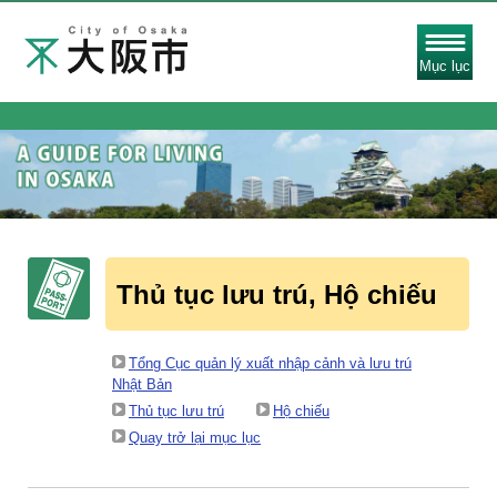
Mục lục
Thủ tục lưu trú, Hộ chiếu
Tổng Cục quản lý xuất nhập cảnh và lưu trú
Nhật Bản
Thủ tục lưu trú
Hộ chiếu
Quay trở lại mục lục