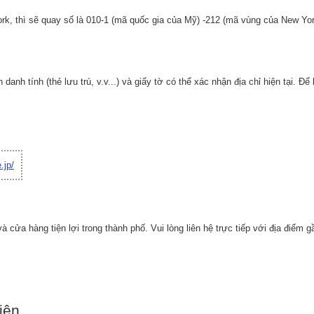
, thì sẽ quay số là 010-1 (mã quốc gia của Mỹ) -212 (mã vùng của New York
nh tính (thẻ lưu trú, v.v...) và giấy tờ có thể xác nhận địa chỉ hiện tại. Để bi
.jp/
à cửa hàng tiện lợi trong thành phố. Vui lòng liên hệ trực tiếp với địa điểm g
iện