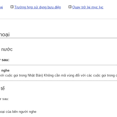
ại
Trường hợp sử dụng bưu điện
Quay trở lại mục lục
hoại
g nước
ự sau:
i nghe
với cuộc gọi trong Nhật Bản) Không cần mã vùng đối với các cuộc gọi trong 
 tế
ự sau:
oại của bên người nghe