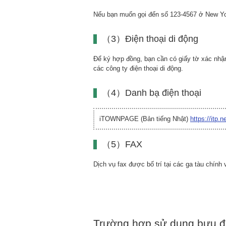
Nếu bạn muốn gọi đến số 123-4567 ở New York
（3）Điện thoại di động
Để ký hợp đồng, bạn cần có giấy tờ xác nhận da
các công ty điện thoại di động.
（4）Danh bạ điện thoại
iTOWNPAGE (Bản tiếng Nhật)
https://itp.ne
（5）FAX
Dịch vụ fax được bố trí tại các ga tàu chính v
Trường hợp sử dụng bưu đ