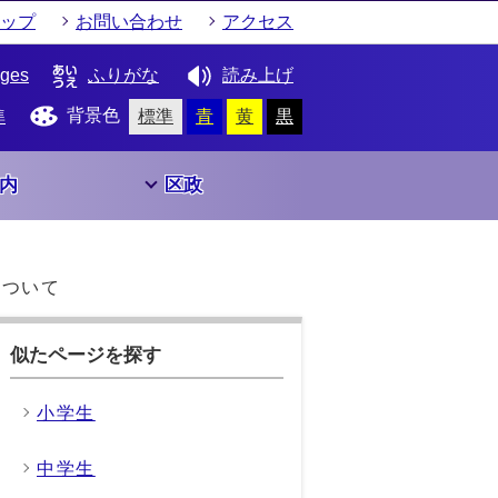
ップ
お問い合わせ
アクセス
ages
ふりがな
読み上げ
背景色
準
標準
青
黄
黒
内
区政
について
似たページを探す
小学生
中学生