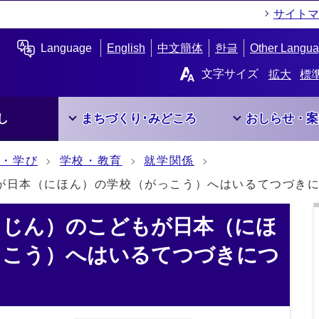
サイトマ
Language
English
中文簡体
한글
Other Langu
文字サイズ
拡大
標
し
まちづくり･みどころ
おしらせ・案
て・学び
学校・教育
就学関係
が日本（にほん）の学校（がっこう）へはいるてつづき
くじん）のこどもが日本（にほ
っこう）へはいるてつづきにつ