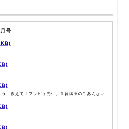
6月号
1KB)
KB)
KB)
よう、教えて！フッピィ先生、食育講座のごあんない
KB)
KB)