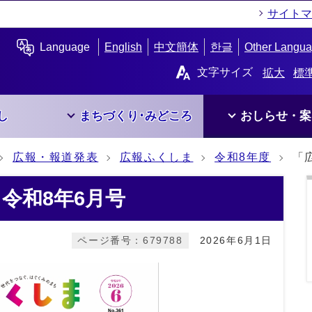
サイトマ
Language
English
中文簡体
한글
Other Langu
文字サイズ
拡大
標
し
まちづくり･みどころ
おしらせ・案
広報・報道発表
広報ふくしま
令和8年度
「
令和8年6月号
ページ番号：679788
2026年6月1日