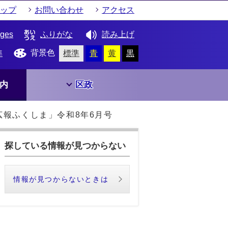
ップ
お問い合わせ
アクセス
ages
ふりがな
読み上げ
背景色
準
標準
青
黄
黒
内
区政
広報ふくしま」令和8年6月号
探している情報が見つからない
情報が見つからないときは