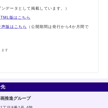
プンデータとして掲載しています。）
TML版はこちら
音声版はこちら
（公開期間は発行から4か月間で
きます
せ先
企画推進グループ
1丁目8番1号 4階