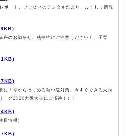
長杯レポート、フッピィのデジタルだより、ふくしま情報
09KB)
講座のお知らせ、熱中症にご注意ください！、子育
51KB)
77KB)
前に！今からはじめる熱中症対策、今すぐできる大雨
ーグ2026大阪大会にご招待！））
94KB)
注目情報）
67KB)