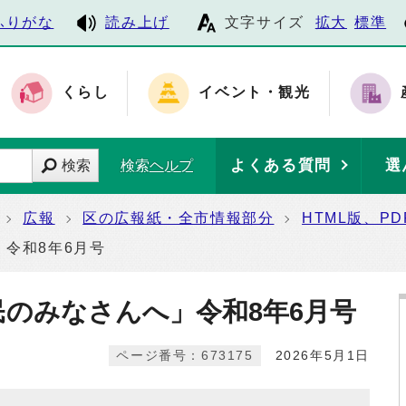
ふりがな
読み上げ
文字サイズ
拡大
標準
くらし
イベント・観光
よくある質問
選
検索
検索ヘルプ
広報
区の広報紙・全市情報部分
HTML版、P
」令和8年6月号
民のみなさんへ」令和8年6月号
ページ番号：673175
2026年5月1日