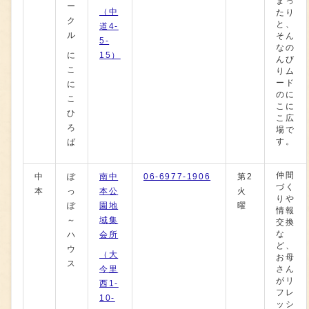
まっ
ー
（中
たり
ク
と、
道4-
ル
そん
5-
なの
に
15）
んび
こ
りム
ード
に
のに
こ
こに
ひ
こ広
ろ
場で
す。
ば
仲間
中
ぽ
南中
06-6977-1906
第2
づく
本
っ
本公
火
りや
ぽ
園地
曜
情報
～
域集
交換
な
ハ
会所
ど、
ウ
（大
お母
ス
今里
さん
がリ
西1-
フレ
10-
ッシ