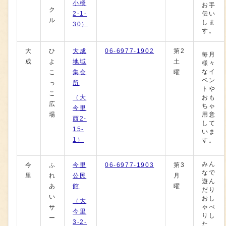
小橋
お手
ク
2-1-
伝い
ル
しま
30）
す。
大
ひ
大成
06-6977-1902
第2
毎月
成
よ
地域
土
様々
なイ
こ
集会
曜
ベン
っ
所
トや
こ
（大
おも
広
ちゃ
今里
場
用意
西2-
して
15-
いま
1）
す。
みん
今
ふ
今里
06-6977-1903
第3
なで
里
れ
公民
月
遊ん
あ
館
曜
だり
い
おし
（大
ゃべ
サ
今里
りし
ー
3-2-
た