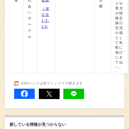
栄
れ
会館
水
りや
あ
曜
育児
（深
い
の情
江北
報交
サ
1-5-
換の
ー
23)
交流
ク
の場
ル
とし
て気
軽に
遊び
にき
てね
～。
SNSリンクは別ウィンドウで開きます
探している情報が見つからない