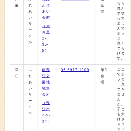
共々
路
れ
ふれ
金
遊ん
あ
あい
曜
で笑
い
会館
って
楽し
サ
（大
んで
ー
今里
ホッ
ク
2-
と一
ル
息く
35-
つろ
5）
げま
す。
ここ
深
ふ
南深
06-6977-1909
第3
でホ
江
れ
江公
金
ッと
あ
園地
曜
一息
い
域集
つき
ませ
サ
会所
ん
ー
（深
か。
ク
江南
子ど
ル
も大
2-9-
好き
34）
スタ
ッフ