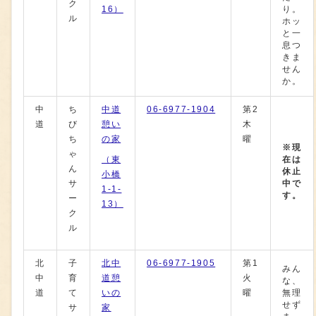
ク
16）
り。
ル
ホッ
と一
息つ
きま
せん
か。
中
ち
中道
06-6977-1904
第2
道
び
憩い
木
ち
の家
曜
※現
ゃ
（東
在は
ん
休止
小橋
サ
中で
1-1-
す。
ー
13）
ク
ル
北
子
北中
06-6977-1905
第1
みん
中
育
道憩
火
な、
道
て
いの
曜
無理
せず
サ
家