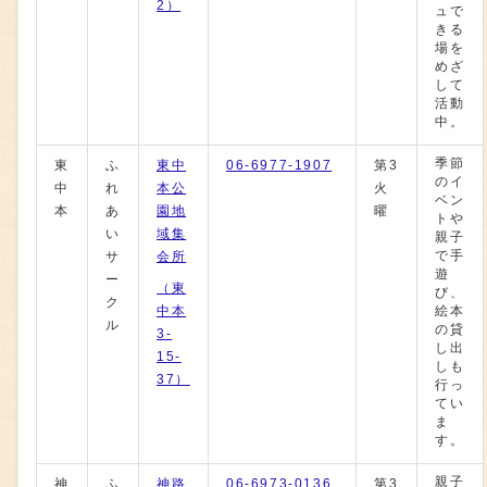
2）
ュで
きる
場を
めざ
して
活動
中。
季節
東
ふ
東中
06-6977-1907
第3
のイ
中
れ
本公
火
ベン
本
あ
園地
曜
トや
い
域集
親子
で手
サ
会所
遊
ー
（東
び、
ク
中本
絵本
ル
の貸
3-
し出
15-
しも
37）
行っ
てい
ま
す。
親子
神
ふ
神路
06-6973-0136
第3