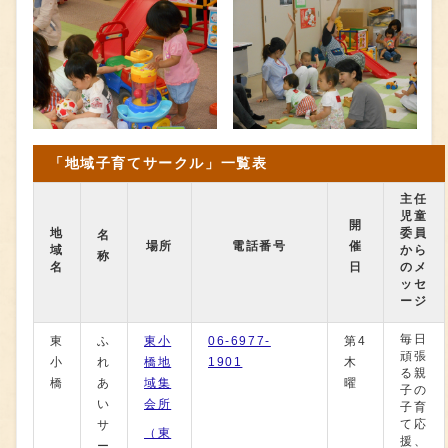
「地域子育てサークル」一覧表
主任
児童
開
地
委員
名
場所
電話番号
催
域
から
称
名
日
のメ
ッセ
ージ
毎日
東
ふ
東小
06-6977-
第4
頑張
小
れ
橋地
1901
木
る親
橋
あ
域集
曜
子の
い
会所
子育
て応
サ
（東
援、
ー