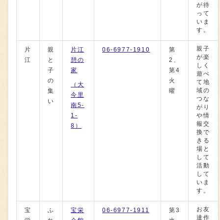
が待
って
いま
す。
親子
片
親
片江
06-6977-1910
第
が楽
江
と
憩の
2、
しく
子
家
第4
遊べ
の
火
て地
（大
域の
集
曜
今里
つな
い
南5-
がり
1-
や情
報交
8）
換で
きる
場と
して
活動
して
いま
す。
お友
宝
ふ
宝栄
06-6977-1911
第3
達作