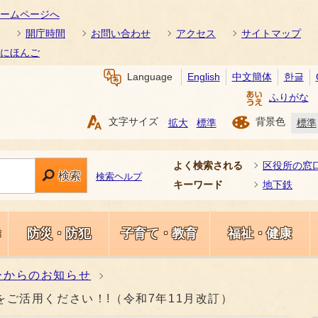
ームページへ
開庁時間
お問い合わせ
アクセス
サイトマップ
にほんご
Language
English
中文簡体
한글
ふりがな
文字サイズ
背景色
拡大
標準
標準
よく検索される
区役所の窓
検索
検索ヘルプ
キーワード
地下鉄
き
防災・防犯
子育て・教育
福祉・健康
ーからのお知らせ
ご活用ください！!（令和7年11月改訂）