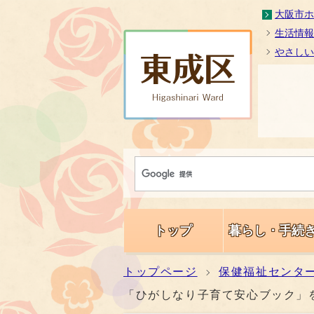
大阪市ホ
生活情報
やさしい
トップ
暮らし・手続
トップページ
保健福祉センタ
「ひがしなり子育て安心ブック」を