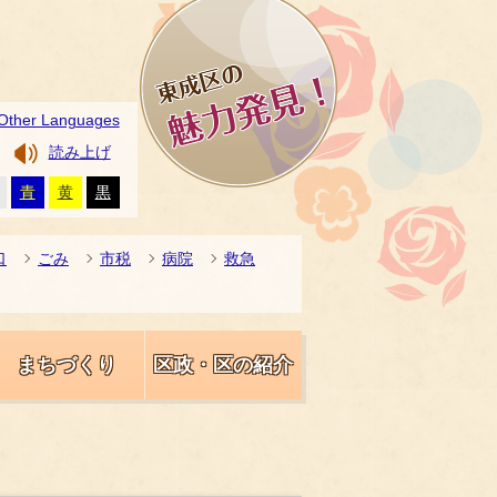
Other Languages
読み上げ
青
黄
黒
口
ごみ
市税
病院
救急
まちづくり
区政・区の紹介