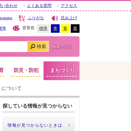
問い合わせ
よくある質問
アクセス
guages
ふりがな
読み上げ
背景色
標準
標準
青
黄
黒
検索
検索ヘルプ
育
防災・防犯
まちづくり
りについて
探している情報が見つからない
情報が見つからないときは