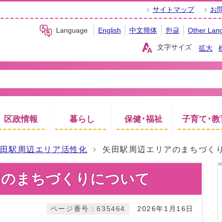
サイトマップ
お
Language
English
中文簡体
한글
Other Lan
文字サイズ
拡大
区政情報
暮らし
保健･福祉
子育て･教
矢田駅周辺エリア活性化
矢田駅周辺エリアのまちづく
アのまちづくりについて
ページ番号：635464
2026年1月16日