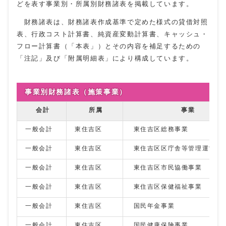
どを表す事業別・所属別財務諸表を掲載しています。
財務諸表は、財務諸表作成基準で定めた様式の貸借対照
表、行政コスト計算書、純資産変動計算書、キャッシュ・
フロー計算書（「本表」）とその内容を補足するための
「注記」及び「附属明細表」により構成しています。
事業別財務諸表（施策事業）
会計
所属
事業
一般会計
東住吉区
東住吉区総務事業
一般会計
東住吉区
東住吉区区庁舎等管理運営事
一般会計
東住吉区
東住吉区市民協働事業
一般会計
東住吉区
東住吉区保健福祉事業
一般会計
東住吉区
国民年金事業
一般会計
東住吉区
国民健康保険事業