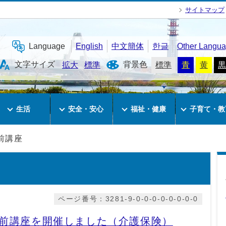
サイトマップ
Language
English
中文簡体
한글
Other Langu
文字サイズ
背景色
拡大
標準
標準
青
黄
黒
生活
安全・安心
福祉・健康
子育て・教
前講座
ページ番号：3281-9-0-0-0-0-0-0-0-0
 出前講座を開催しました（介護保険）