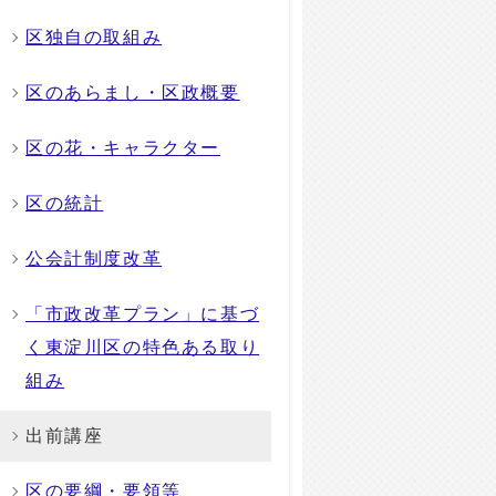
区独自の取組み
区のあらまし・区政概要
区の花・キャラクター
区の統計
公会計制度改革
「市政改革プラン」に基づ
く東淀川区の特色ある取り
組み
出前講座
区の要綱・要領等