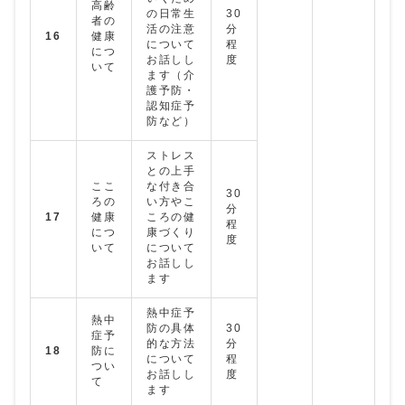
高齢
の日常生
30
者の
活の注意
分
16
健康
について
程
につ
お話しし
度
いて
ます（介
護予防・
認知症予
防など）
ストレス
との上手
ここ
な付き合
30
ろの
い方やこ
分
17
健康
ころの健
程
につ
康づくり
度
いて
について
お話しし
ます
熱中症予
熱中
防の具体
30
症予
的な方法
分
18
防に
について
程
つい
お話しし
度
て
ます