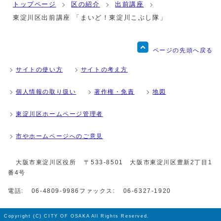
トップページ
区の紹介
出前講座
東淀川区出前講座 「まいど！東淀川こぶし隊」
ページの先頭へ戻る
サイトの使い方
サイトの考え方
個人情報の取り扱い
著作権・免責
地図
東淀川区ホームページ管理者
市やホームページへのご意見
大阪市東淀川区役所
〒533-8501 大阪市東淀川区豊新2丁目1
番4号
電話:
06-4809-9986
ファックス:
06-6327-1920
Copyright (C) CITY OF OSAKA All Rights Reserved.