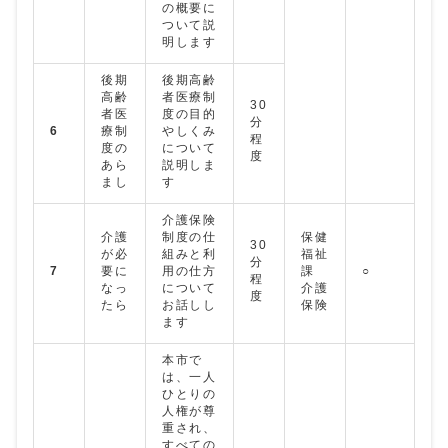
の概要に
ついて説
明します
後期
後期高齢
高齢
者医療制
30
者医
度の目的
分
6
療制
やしくみ
程
度の
について
度
あら
説明しま
まし
す
介護保険
介護
制度の仕
保健
30
が必
組みと利
福祉
分
7
要に
用の仕方
課
○
程
なっ
について
介護
度
たら
お話しし
保険
ます
本市で
は、一人
ひとりの
人権が尊
重され、
すべての