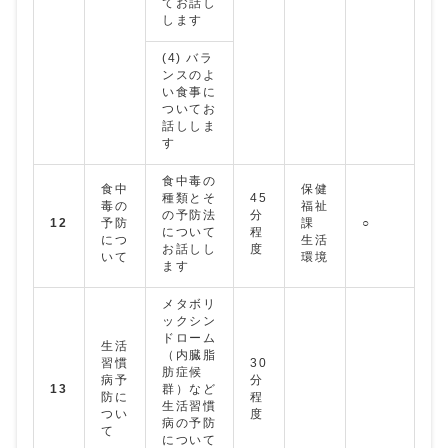
てお話し
します
(4) バラ
ンスのよ
い食事に
ついてお
話ししま
す
食中毒の
食中
保健
種類とそ
45
毒の
福祉
の予防法
分
12
予防
課
○
について
程
につ
生活
お話しし
度
いて
環境
ます
メタボリ
ックシン
ドローム
生活
（内臓脂
習慣
30
肪症候
病予
分
13
群）など
防に
程
生活習慣
つい
度
病の予防
て
について