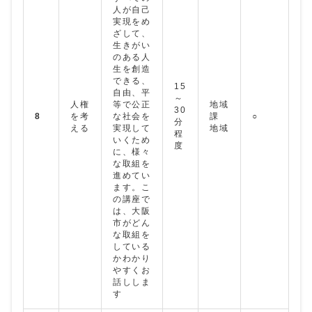
人が自己
実現をめ
ざして、
生きがい
のある人
生を創造
できる、
15
自由、平
～
人権
等で公正
地域
30
8
を考
な社会を
課
○
分
える
実現して
地域
程
いくため
度
に、様々
な取組を
進めてい
ます。こ
の講座で
は、大阪
市がどん
な取組を
している
かわかり
やすくお
話ししま
す