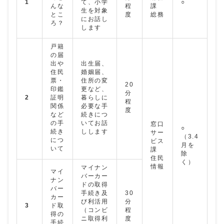
1
て、小学
○
んな
程
課
生を対象
とこ
度
総務
にお話し
ろ？
します
戸籍
の届
出や
出生届、
住民
婚姻届、
票・
住所の変
20
印鑑
更など、
分
2
証明
暮らしに
程
関係
必要な手
度
など
続きにつ
の手
いてお話
窓口
○
続き
しします
サー
（3.4
につ
ビス
月を
いて
課
除
住民
く）
情報
マイナン
マイ
バーカー
ナン
ドの取得
バー
手続き及
30
カー
び利活用
分
3
ド取
（コンビ
程
得の
ニ取得利
度
手続