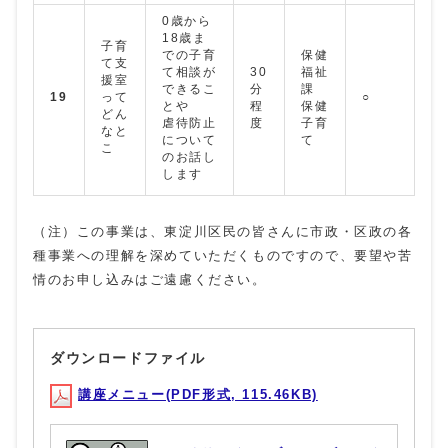
0歳から
18歳ま
子育
での子育
保健
て支
て相談が
30
福祉
援室
できるこ
分
課
19
って
○
とや
程
保健
どん
虐待防止
度
子育
なと
について
て
こ
のお話し
します
（注）この事業は、東淀川区民の皆さんに市政・区政の各
種事業への理解を深めていただくものですので、要望や苦
情のお申し込みはご遠慮ください。
ダウンロードファイル
講座メニュー(PDF形式, 115.46KB)