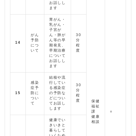
お話しし
ます
胃がん・
乳がん・
子宮が
がん
ん・肺が
30
予防
ん等の早
分
14
につ
期発見、
程
いて
早期治療
度
について
お話しし
ます
結核や流
感染
行してい
30
症予
る感染症
分
15
防に
の予防な
程
つい
どについ
度
保健
て
てお話し
福祉
します
課
○
健康
健康でい
相談
きいきと
暮らして
いくため