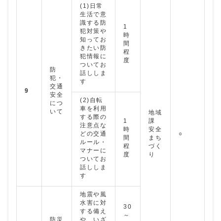
(1)日常
生活で意
識する防
1
犯対策や
時
知ってお
間
きたい防
程
犯情報に
度
ついてお
防
話ししま
犯・
す
交通
9
安全
(2)自転
につ
車を利用
いて
地域
する際の
1
課
注意点な
時
安全
どの交通
○
間
まち
ルール・
程
づく
マナーに
度
り
ついてお
話ししま
す
地震や風
水害に対
30
する備え
～
防災
や、いざ