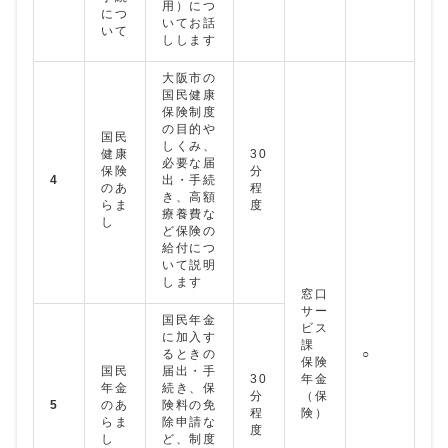
用）につ
につ
いてお話
いて
しします
大阪市の
国民健康
保険制度
の目的や
国民
しくみ、
健康
30
必要な届
保険
分
4
出・手続
のあ
程
き、高額
らま
度
療養費な
し
ど保険の
給付につ
いて説明
します
窓口
サー
国民年金
ビス
に加入す
課
るときの
○
保険
国民
届出・手
30
年金
年金
続き、保
分
（保
5
のあ
険料の免
程
険）
らま
除申請な
度
し
ど、制度