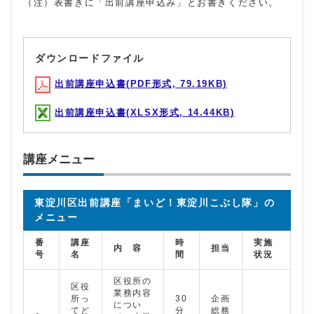
（注）表書きに「出前講座申込み」とお書きください。
ダウンロードファイル
出前講座申込書(PDF形式, 79.19KB)
出前講座申込書(XLSX形式, 14.44KB)
講座メニュー
東淀川区出前講座「まいど！東淀川こぶし隊」の
メニュー
番
講座
時
実施
内 容
担当
号
名
間
状況
区役所の
区役
業務内容
所っ
30
企画
につい
てど
分
総務