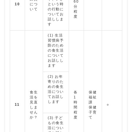
60
10
につ
という時
分
いて
の行動に
程
ついてお
度
話ししま
す
(1) 生活
習慣病予
防のため
の食生活
について
お話しし
ます
(2) お年
寄りのた
めの食生
活につい
食生
各
保健
てお話し
活を
1
福祉
します
見直
時
課
11
○
しま
間
保健
せん
程
子育
か？
度
て
(3) 子ど
もの食生
活につい