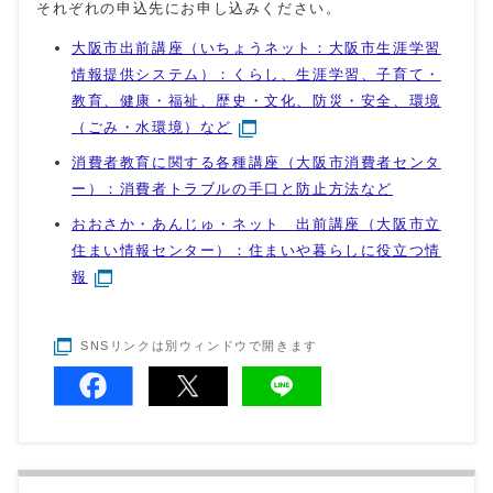
それぞれの申込先にお申し込みください。
大阪市出前講座（いちょうネット：大阪市生涯学習
情報提供システム）：くらし、生涯学習、子育て・
教育、健康・福祉、歴史・文化、防災・安全、環境
（ごみ・水環境）など
消費者教育に関する各種講座（大阪市消費者センタ
ー）：消費者トラブルの手口と防止方法など
おおさか・あんじゅ・ネット 出前講座（大阪市立
住まい情報センター）：住まいや暮らしに役立つ情
報
SNSリンクは別ウィンドウで開きます