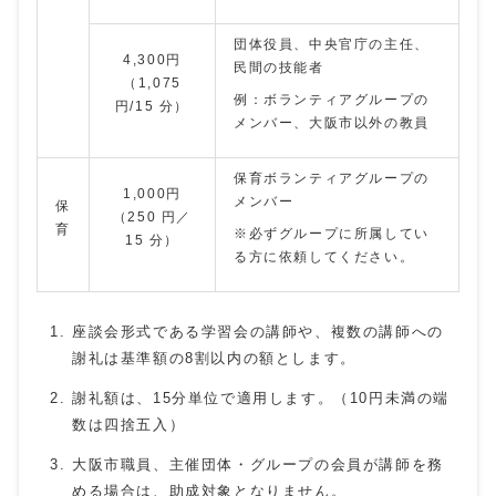
団体役員、中央官庁の主任、
4,300円
民間の技能者
（1,075
例：ボランティアグループの
円/15 分）
メンバー、大阪市以外の教員
保育ボランティアグループの
1,000円
メンバー
保
（250 円／
育
※必ずグループに所属してい
15 分）
る方に依頼してください。
座談会形式である学習会の講師や、複数の講師への
謝礼は基準額の8割以内の額とします。
謝礼額は、15分単位で適用します。（10円未満の端
数は四捨五入）
大阪市職員、主催団体・グループの会員が講師を務
める場合は、助成対象となりません。