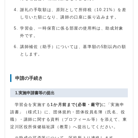
謝礼の手取額は、原則として所得税（10.21%）を差
し引いた額になり、講師の口座に振り込みます。
学習会、一時保育に係る部屋の使用料は、助成対象
外です。
講師補佐（助手）については、基準額の5割以内の額
とします。
申請の手続き
1.実施申請書等の提出
学習会を実施する
1か月前まで(必着・厳守)
に「実施申
請書」（様式1）に、団体規約・団体役員名簿（氏名、役
職）・講師に関する資料（プロフィール等）を添えて、東
淀川区役所保健福祉課（教育）へ提出してください。
※助成の可否等について、区役所より連絡します。