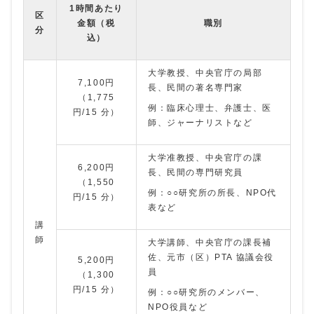
1時間あたり
区
金額（税
職別
分
込）
大学教授、中央官庁の局部
7,100円
長、民間の著名専門家
（1,775
例：臨床心理士、弁護士、医
円/15 分）
師、ジャーナリストなど
大学准教授、中央官庁の課
6,200円
長、民間の専門研究員
（1,550
例：○○研究所の所長、NPO代
円/15 分）
表など
講
師
大学講師、中央官庁の課長補
佐、元市（区）PTA 協議会役
5,200円
員
（1,300
円/15 分）
例：○○研究所のメンバー、
NPO役員など