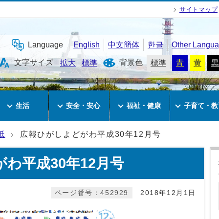
サイトマップ
Language
English
中文簡体
한글
Other Langu
文字サイズ
背景色
拡大
標準
標準
青
黄
黒
生活
安全・安心
福祉・健康
子育て・教
紙
広報ひがしよどがわ平成30年12月号
わ平成30年12月号
ページ番号：452929
2018年12月1日