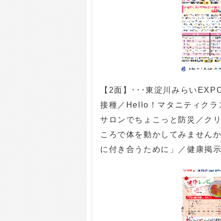
【2面】･･･東淀川みらいEXPO
接種／Hello！マタニティ
サロンでちょこっと防災／クリ
ころで体を動かしてみません
に付き合うために」／健康掲