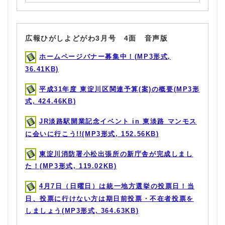
広報ひがしよどがわ3月号 4面 音声版
ホームページバナー募集中！(MP3形式,
36.41KB)
平成31年度 東淀川区関連予算(案)の概要(MP3形
式, 424.46KB)
JR淡路駅開業記念イベント in 東淡路 マンモス
に会いに行こう!!(MP3形式, 152.56KB)
東淀川消防署小松出張所の新庁舎が完成しまし
た！(MP3形式, 119.02KB)
4月7日（日曜日）は統一地方選挙の投票日！当
日、投票に行けない方は期日前投票・不在者投票を
しましょう(MP3形式, 364.63KB)