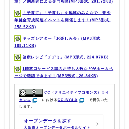
室）／助産師による専門相談(MP3形式, 281.72KB)
「子育て」「子育ち」を地域のみんなで 青少
年健全育成関連イベントを開催します！(MP3形式,
258.52KB)
キッズシアター「お楽しみ会」(MP3形式,
109.11KB)
健康レシピ「チヂミ」(MP3形式, 224.07KB)
1階窓口サービス課のお待ち人数などがホームペ
ージで確認できます！(MP3形式, 26.84KB)
CC（クリエイティブコモンズ）ライ
センス
における
CC-BY4.0
で提供いた
します。
オープンデータを探す
大阪市オープンデータポータルサイト