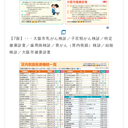
【7面】･･・大阪市乳がん検診／子宮頸がん検診／特定
健康診査／歯周病検診／胃がん（胃内視鏡）検診／結核
検診／大阪市健康診査