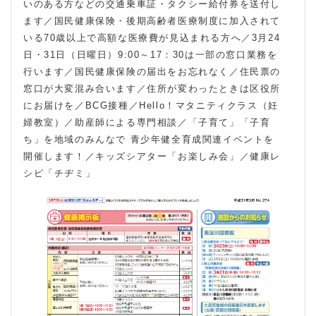
いのある方などの交通乗車証・タクシー給付券を送付し
ます／国民健康保険・後期高齢者医療制度に加入されて
いる70歳以上で高額な医療費が見込まれる方へ／3月24
日・31日（日曜日）9:00～17：30は一部の窓口業務を
行います／国民健康保険の届出をお忘れなく／住民票の
窓口が大変混み合います／住所が変わったときは区役所
にお届けを／BCG接種／Hello！マタニティクラス（妊
婦教室）／助産師による専門相談／「子育て」「子育
ち」を地域のみんなで 青少年健全育成関連イベントを
開催します！／キッズシアター「お楽しみ会」／健康レ
シピ「チヂミ」