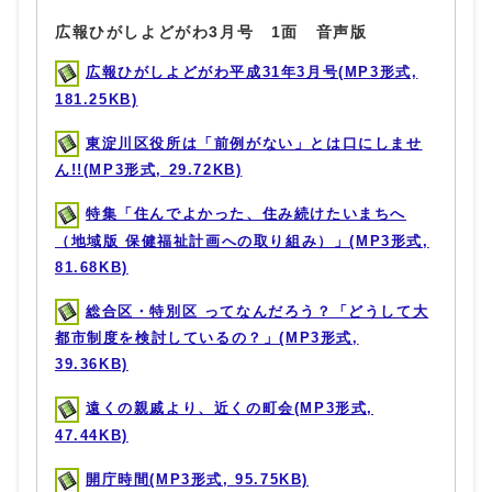
広報ひがしよどがわ3月号 1面 音声版
広報ひがしよどがわ平成31年3月号(MP3形式,
181.25KB)
東淀川区役所は「前例がない」とは口にしませ
ん!!(MP3形式, 29.72KB)
特集「住んでよかった、住み続けたいまちへ
（地域版 保健福祉計画への取り組み）」(MP3形式,
81.68KB)
総合区・特別区 ってなんだろう？「どうして大
都市制度を検討しているの？」(MP3形式,
39.36KB)
遠くの親戚より、近くの町会(MP3形式,
47.44KB)
開庁時間(MP3形式, 95.75KB)