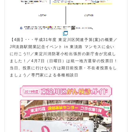
【4面】･･・平成31年度 東淀川区関連予算(案)の概要／
JR淡路駅開業記念イベント in 東淡路 マンモスに会い
に行こう!!／東淀川消防署小松出張所の新庁舎が完成し
ました！／4月7日（日曜日）は統一地方選挙の投票日！
当日、投票に行けない方は期日前投票・不在者投票をし
ましょう／専門家による各種相談日