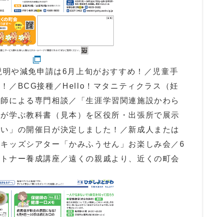
の説明や減免申請は6月上旬がおすすめ！／児童手
／BCG接種／Hello！マタニティクラス（妊
産師による専門相談／「生涯学習関連施設かわら
もが学ぶ教科書（見本）を区役所・出張所で展示
どい」の開催日が決定しました！／新成人または
キッズシアター「かみふうせん」お楽しみ会／6
ートナー養成講座／遠くの親戚より、近くの町会