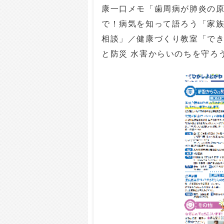
康一口メモ「歯周病が肺炎の
で！病気を知って語ろう「家
相談」／健康づくり教室「で
と防災 水害からいのちを守ろ