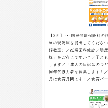
【2面】･･･国民健康保険料
当の現況届を提出してください！
婦教室）／妊婦歯科健診／助
版」をご存じですか？／子ど
します／「成人の日記念のつ
同年代協力者を募集します！／
月は食育月間です！／食育パ