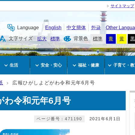
サイトマップ
Language
English
中文簡体
한글
Other Langu
文字サイズ
背景色
拡大
標準
標準
青
黄
黒
生活
安全・安心
福祉・健康
子育て・教
紙
広報ひがしよどがわ令和元年6月号
がわ令和元年6月号
ページ番号：471190
2021年6月1日