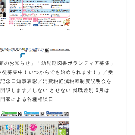
休館のお知らせ」「幼児期図書ボランティア募集」
生徒募集中！いつからでも始められます！」／受
法記念日知事表彰／消費税軽減税率制度説明会を
開設します／しない させない 就職差別 6月は
専門家による各種相談日