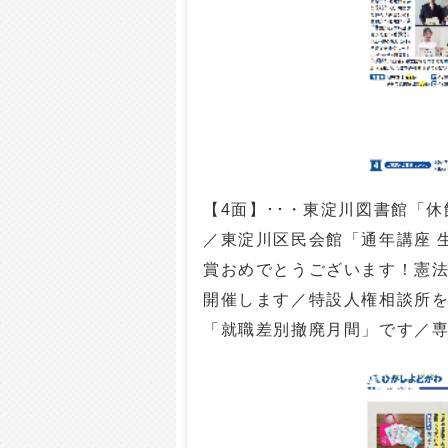
【4面】･･・東淀川図書館「
／東淀川区民会館「通年講座 
賞おめでとうございます！憲
開催します／特設人権相談所を
「就職差別撤廃月間」です／